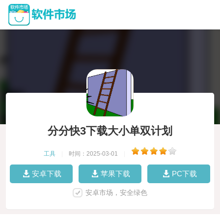
分分快3下载大小单双计划
工具
|
时间：2025-03-01
|
安卓下载
苹果下载
PC下载
安卓市场，安全绿色