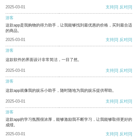
2025-03-01
支持
[0]
反对
[0]
游客
这款app是我购物的得力助手，让我能够找到最优惠的价格，买到最合适
的商品。
2025-03-01
支持
[0]
反对
[0]
游客
这款软件的界面设计非常简洁，一目了然。
2025-03-01
支持
[0]
反对
[0]
游客
这款app就像我的娱乐小助手，随时随地为我的娱乐提供帮助。
2025-03-01
支持
[0]
反对
[0]
游客
这款app的学习氛围很浓厚，能够激励我不断学习，让我能够取得更好的
成绩。
2025-03-01
支持
[0]
反对
[0]