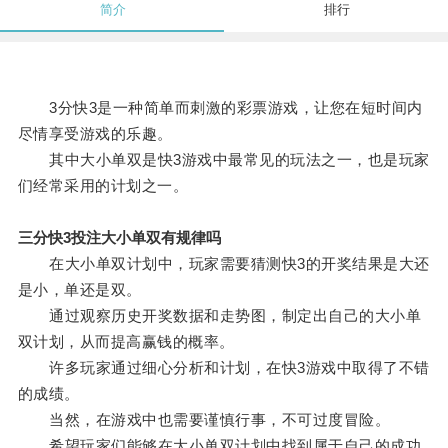
简介
排行
3分快3是一种简单而刺激的彩票游戏，让您在短时间内
尽情享受游戏的乐趣。
其中大小单双是快3游戏中最常见的玩法之一，也是玩家
们经常采用的计划之一。
三分快3投注大小单双有规律吗
在大小单双计划中，玩家需要猜测快3的开奖结果是大还
是小，单还是双。
通过观察历史开奖数据和走势图，制定出自己的大小单
双计划，从而提高赢钱的概率。
许多玩家通过细心分析和计划，在快3游戏中取得了不错
的成绩。
当然，在游戏中也需要谨慎行事，不可过度冒险。
希望玩家们能够在大小单双计划中找到属于自己的成功