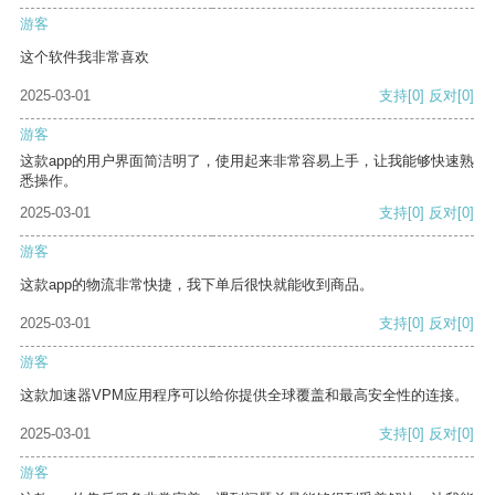
游客
这个软件我非常喜欢
2025-03-01
支持
[0]
反对
[0]
游客
这款app的用户界面简洁明了，使用起来非常容易上手，让我能够快速熟
悉操作。
2025-03-01
支持
[0]
反对
[0]
游客
这款app的物流非常快捷，我下单后很快就能收到商品。
2025-03-01
支持
[0]
反对
[0]
游客
这款加速器VPM应用程序可以给你提供全球覆盖和最高安全性的连接。
2025-03-01
支持
[0]
反对
[0]
游客