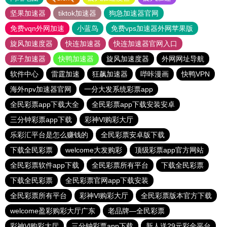
坚果加速器
tiktok加速器
狗急加速器官网
免费vqn外网加速
小蓝鸟
免费vps加速器外网苹果版
旋风加速度器
快连加速器
快连加速器官网入口
原子加速器
快鸭加速器
旋风加速度器
外网网址导航
软件中心
雷霆加速
狂飙加速器
哔咔漫画
快鸭VPN
海外npv加速器官网
一分大发系统彩票app
全民彩票app下载大全
全民彩票app下载安装安卓
三分钟彩票app下载
彩神Vl购彩大厅
乐彩汇平台是怎么赚钱的
全民彩票安卓版下载
下载全民彩票
welcome大发购彩
顶级彩票app官方网站
全民彩票软件app下载
全民彩票所有平台
下载全民彩票
下载全民彩票
全民彩票官网app下载安装
全民彩票所有平台
彩神Vl购彩大厅
全民彩票版本官方下载
welcome盈彩购彩大厅广东
老品牌—全民彩票
彩神Vl购彩大厅
三分钟彩票app下载
新人送29元彩金平台