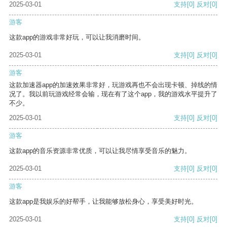
2025-03-01
支持
[0]
反对
[0]
游客
这款app的游戏非常好玩，可以让我消磨时间。
2025-03-01
支持
[0]
反对
[0]
游客
这款加速器app的加速效果非常好，玩游戏再也不会出现卡顿、掉线的情
况了。我以前玩游戏经常会输，现在有了这个app，我的游戏水平提升了
不少。
2025-03-01
支持
[0]
反对
[0]
游客
这款app的音乐资源非常优质，可以让我尽情享受音乐的魅力。
2025-03-01
支持
[0]
反对
[0]
游客
这款app是我娱乐的好帮手，让我能够放松身心，享受美好时光。
2025-03-01
支持
[0]
反对
[0]