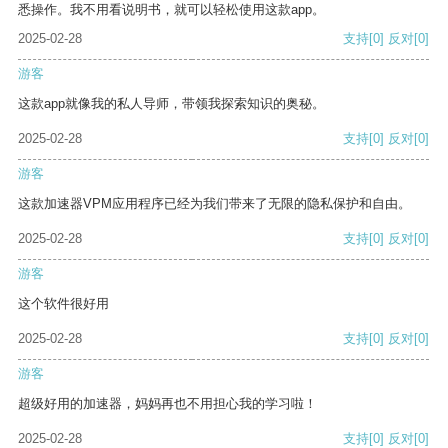
悉操作。我不用看说明书，就可以轻松使用这款app。
2025-02-28
支持
[0]
反对
[0]
游客
这款app就像我的私人导师，带领我探索知识的奥秘。
2025-02-28
支持
[0]
反对
[0]
游客
这款加速器VPM应用程序已经为我们带来了无限的隐私保护和自由。
2025-02-28
支持
[0]
反对
[0]
游客
这个软件很好用
2025-02-28
支持
[0]
反对
[0]
游客
超级好用的加速器，妈妈再也不用担心我的学习啦！
2025-02-28
支持
[0]
反对
[0]