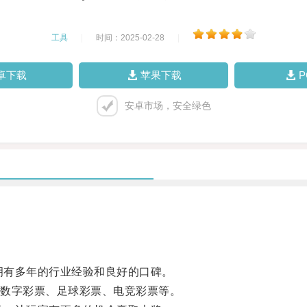
工具
|
时间：2025-02-28
|
卓下载
苹果下载
安卓市场，安全绿色
拥有多年的行业经验和良好的口碑。
数字彩票、足球彩票、电竞彩票等。