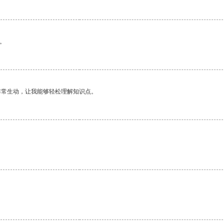
。
非常生动，让我能够轻松理解知识点。
。