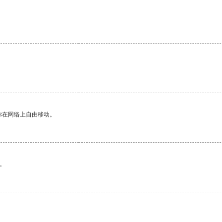
你在网络上自由移动。
。