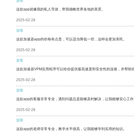
游客
这款app就像我的私人导游，带我领略世界各地的美景。
2025-02-28
游客
这款加速器app的价格有点贵，可以适当降低一些，这样会更加亲民。
2025-02-28
游客
这款加速器VPM应用程序可以给你提供最高速度和安全性的连接，并帮助
2025-02-28
游客
这款app的客服非常专业，遇到问题总是能够及时解决，让我能够安心工作
2025-02-28
游客
这款app的老师非常专业，教学水平很高，让我能够学到实用的知识。