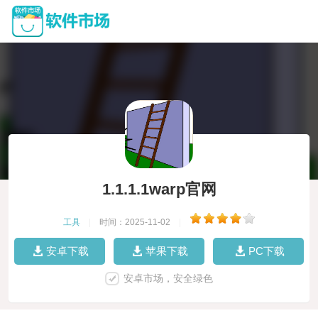
1.1.1.1warp官网
工具
|
时间：2025-11-02
|
安卓下载
苹果下载
PC下载
安卓市场，安全绿色