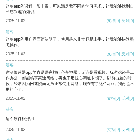
这款app的课程非常丰富，可以满足我不同的学习需求，让我能够找到自
己感兴趣的知识。
2025-11-02
支持
[0]
反对
[0]
游客
这款app的用户界面简洁明了，使用起来非常容易上手，让我能够快速熟
悉操作。
2025-11-02
支持
[0]
反对
[0]
游客
这款加速器app简直是居家旅行必备神器，无论是看视频、玩游戏还是工
作办公，都能畅享高速网络，再也不用担心网速卡顿了。以前出差的时
候，经常因为网速慢而无法正常使用网络，现在有了这个app，我再也不
用担心了。
2025-11-02
支持
[0]
反对
[0]
游客
这个软件很好用
2025-11-02
支持
[0]
反对
[0]