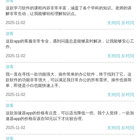
游客
这款学习软件的课程内容非常丰富，涵盖了各个学科的知识。老师的讲
解非常生动，让我能够轻松理解知识点。
2025-11-02
支持
[0]
反对
[0]
游客
这款app的客服非常专业，遇到问题总是能够及时解决，让我能够安心工
作。
2025-11-02
支持
[0]
反对
[0]
游客
我一直在寻找一款功能强大、操作简单的办公软件，终于找到了它。这
款软件的功能非常强大，可以满足我日常办公的所有需求。操作也很简
单，即使是小白也能快速上手。
2025-11-02
支持
[0]
反对
[0]
游客
这款加速器app的价格有点贵，可以适当降低一些。我个人觉得，一款加
速器app的价格应该在50元以下才比较合理。
2025-11-02
支持
[0]
反对
[0]
游客