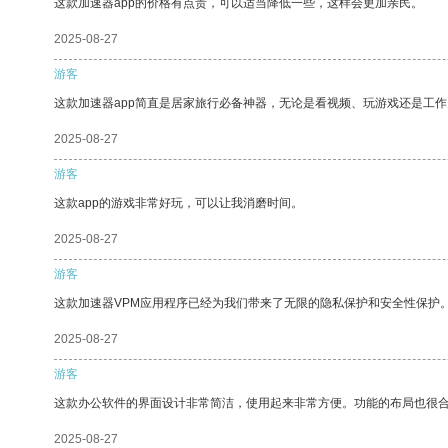
这款加速器app的价格有点贵，可以适当降低一些，这样会更加亲民。
2025-08-27
游客
这款加速器app简直是居家旅行必备神器，无论是看视频、玩游戏还是工
2025-08-27
游客
这款app的游戏非常好玩，可以让我消磨时间。
2025-08-27
游客
这款加速器VPM应用程序已经为我们带来了无限的隐私保护和安全性保护
2025-08-27
游客
这款办公软件的界面设计非常简洁，使用起来非常方便。功能的布局也很
2025-08-27