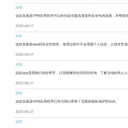
游客
这款加速器VPM应用程序可以给你提供最高速度和安全性的连接，并帮助
2025-08-27
游客
这款加速器app的安全性很高，使用过程中不会泄露个人信息，让我非常放
2025-08-27
游客
这款app是我旅行的好帮手，让我能够轻松找到目的地，了解当地的风土人
2025-08-27
游客
这款加速器VPM应用程序已经为我们带来了无限的隐私保护和自由。
2025-08-27
游客