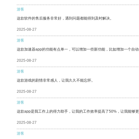
游客
这款软件的售后服务非常好，遇到问题都能得到及时解决。
2025-08-27
游客
这款加速器app的功能有点单一，可以增加一些新功能，比如增加一个自
2025-08-27
游客
这款游戏的剧情非常感人，让我久久不能忘怀。
2025-08-27
游客
这款app是我工作上的得力助手，让我的工作效率提高了50%，让我能够
2025-08-27
游客