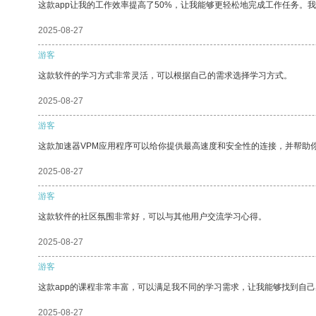
这款app让我的工作效率提高了50%，让我能够更轻松地完成工作任务。
2025-08-27
游客
这款软件的学习方式非常灵活，可以根据自己的需求选择学习方式。
2025-08-27
游客
这款加速器VPM应用程序可以给你提供最高速度和安全性的连接，并帮助
2025-08-27
游客
这款软件的社区氛围非常好，可以与其他用户交流学习心得。
2025-08-27
游客
这款app的课程非常丰富，可以满足我不同的学习需求，让我能够找到自
2025-08-27