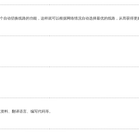
一个自动切换线路的功能，这样就可以根据网络情况自动选择最优的线路，从而获得更
找资料、翻译语言、编写代码等。