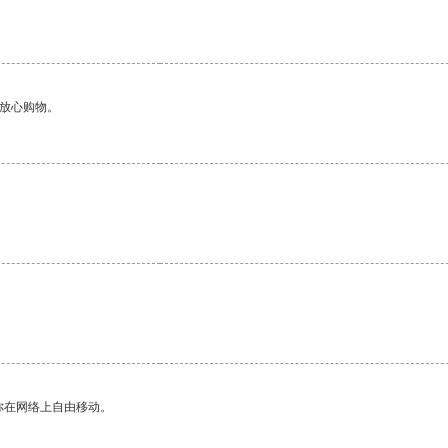
够放心购物。
你在网络上自由移动。