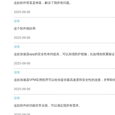
这款软件简直是神器，解决了我所有问题。
2025-09-06
游客
这个软件很好用
2025-09-06
游客
这款加速器app的安全性有待提高，可以加强防护措施，比如增加双重验证
2025-09-06
游客
这款加速器VPM应用程序可以给你提供最高速度和安全性的连接，并帮助
2025-09-06
游客
这款软件的功能非常全面，可以满足我所有需求。
2025-09-06