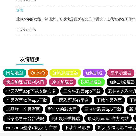
游客
这款app的功能非常强大，可以满足我所有的工作需求，让我能够在工作
2025-09-06
友情链接
网站地图
QuickQ
旋风加速度器
旋风加速
坚果加速器
快连加速器官网入口
原子加速器
快鸭加速器
旋风加速度器
全民彩票app下载安装安卓
三分钟彩票app下载
彩神Vl购彩大
全民彩票软件app下载
全民彩票所有平台
下载全民彩票
下
老品牌—全民彩票
彩神Vl购彩大厅
三分钟彩票app下载
新
乐彩彩票平台合法吗
彩6娱乐手机端
顶级彩票app官方网站
welcome盈彩购彩大厅广东
下载全民彩票
新人送29元彩金平