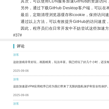
其次，可以使用CDN服务加速GitHub的资源访问
另外，通过下载GitHub Desktop客户端，可以
最后，定期清理浏览器缓存和cookie，保持访问
通过以上方法，可以有效提升GitHub的访问速度
因此，程序员们在日常开发中不妨尝试这些加速方
#37#
评论
游客
这款游戏非常好玩，画面精美，玩法丰富。我已经玩了好几个小时，还没
2025-09-06
游客
这款加速器VPM应用程序已经为我们带来了无限的隐私保护和安全性保护
2025-09-06
游客