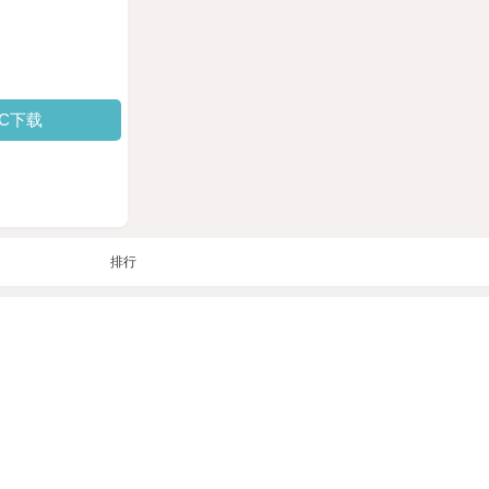
PC下载
排行