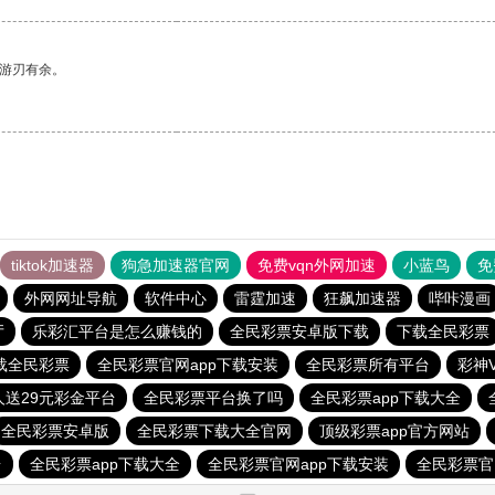
中游刃有余。
tiktok加速器
狗急加速器官网
免费vqn外网加速
小蓝鸟
免
外网网址导航
软件中心
雷霆加速
狂飙加速器
哔咔漫画
厅
乐彩汇平台是怎么赚钱的
全民彩票安卓版下载
下载全民彩票
载全民彩票
全民彩票官网app下载安装
全民彩票所有平台
彩神
人送29元彩金平台
全民彩票平台换了吗
全民彩票app下载大全
全民彩票安卓版
全民彩票下载大全官网
顶级彩票app官方网站
台
全民彩票app下载大全
全民彩票官网app下载安装
全民彩票官