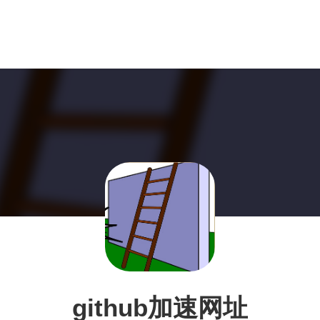
github加速网址