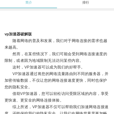
简介
排行
vp加速器破解版
随着网络的普及和发展，我们对于网络连接的需求也越
来越高。
然而，在某些情况下，我们可能会受到网络连接速度的
限制，或者因为地域限制无法访问某些内容。
这时，VP加速器可以成为我们的好帮手。
VP加速器通过将您的网络流量路由到不同的服务器，并
加密传输数据，不仅让您的网络连接速度更快，同时也保护
您的隐私安全。
借助VP加速器，您可以轻松访问受限区域的内容，享受
更快速、更安全的网络连接体验。
综上所述，VP加速器不仅可以帮助我们加速网络连接速
度，还能保护我们的隐私安全，让我们在网络世界里更加畅