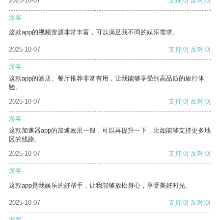
2025-10-07
支持
[0]
反对
[0]
游客
这款app的视频资源非常丰富，可以满足我不同的娱乐需求。
2025-10-07
支持
[0]
反对
[0]
游客
这款app的酒店、餐厅推荐非常有用，让我能够享受到高品质的旅行体
验。
2025-10-07
支持
[0]
反对
[0]
游客
这款加速器app的加速效果一般，可以再提升一下，比如能够支持更多地
区的线路。
2025-10-07
支持
[0]
反对
[0]
游客
这款app是我娱乐的好帮手，让我能够放松身心，享受美好时光。
2025-10-07
支持
[0]
反对
[0]
游客