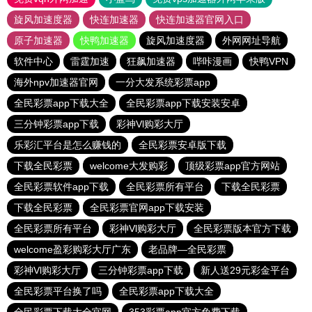
旋风加速度器
快连加速器
快连加速器官网入口
原子加速器
快鸭加速器
旋风加速度器
外网网址导航
软件中心
雷霆加速
狂飙加速器
哔咔漫画
快鸭VPN
海外npv加速器官网
一分大发系统彩票app
全民彩票app下载大全
全民彩票app下载安装安卓
三分钟彩票app下载
彩神Vl购彩大厅
乐彩汇平台是怎么赚钱的
全民彩票安卓版下载
下载全民彩票
welcome大发购彩
顶级彩票app官方网站
全民彩票软件app下载
全民彩票所有平台
下载全民彩票
下载全民彩票
全民彩票官网app下载安装
全民彩票所有平台
彩神Vl购彩大厅
全民彩票版本官方下载
welcome盈彩购彩大厅广东
老品牌—全民彩票
彩神Vl购彩大厅
三分钟彩票app下载
新人送29元彩金平台
全民彩票平台换了吗
全民彩票app下载大全