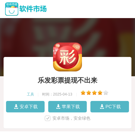
乐发彩票提现不出来
工具
|
时间：2025-04-13
|
安卓下载
苹果下载
PC下载
安卓市场，安全绿色