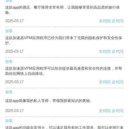
游客
这款app的酒店、餐厅推荐非常有用，让我能够享受到高品质的旅行体
验。
2025-03-17
支持
[0]
反对
[0]
游客
这款加速器VPM应用程序已经为我们带来了无限的隐私保护和安全性保
护。
2025-03-17
支持
[0]
反对
[0]
游客
这款加速器VPM应用程序可以给你提供最高速度和安全性的连接，并帮
助你在网络上自由移动。
2025-03-17
支持
[0]
反对
[0]
游客
这款app就像我的私人导师，带领我探索知识的奥秘。
2025-03-17
支持
[0]
反对
[0]
游客
这款app的功能非常强大，可以满足我所有的工作需求。我可以使用它来