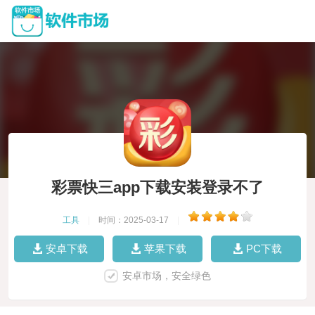
彩票快三app下载安装登录不了
工具
|
时间：2025-03-17
|
安卓下载
苹果下载
PC下载
安卓市场，安全绿色