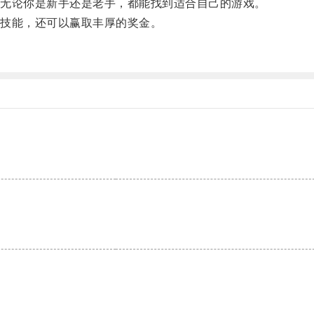
无论你是新手还是老手，都能找到适合自己的游戏。
技能，还可以赢取丰厚的奖金。
。