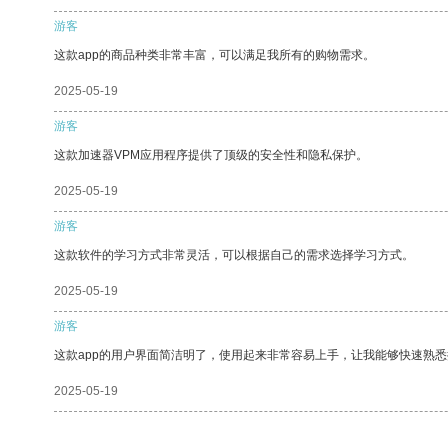
游客
这款app的商品种类非常丰富，可以满足我所有的购物需求。
2025-05-19
游客
这款加速器VPM应用程序提供了顶级的安全性和隐私保护。
2025-05-19
游客
这款软件的学习方式非常灵活，可以根据自己的需求选择学习方式。
2025-05-19
游客
这款app的用户界面简洁明了，使用起来非常容易上手，让我能够快速熟悉
2025-05-19