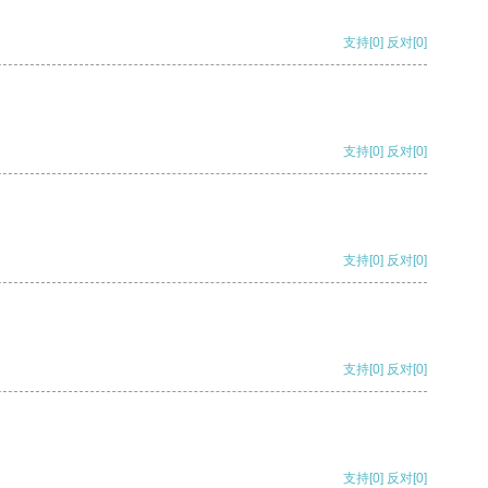
支持
[0]
反对
[0]
支持
[0]
反对
[0]
支持
[0]
反对
[0]
支持
[0]
反对
[0]
支持
[0]
反对
[0]