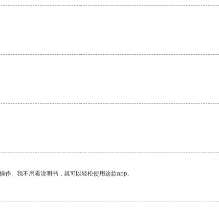
操作。我不用看说明书，就可以轻松使用这款app。