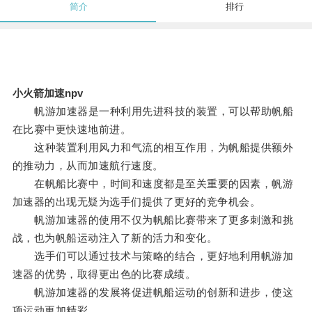
简介
排行
小火箭加速npv
帆游加速器是一种利用先进科技的装置，可以帮助帆船
在比赛中更快速地前进。
这种装置利用风力和气流的相互作用，为帆船提供额外
的推动力，从而加速航行速度。
在帆船比赛中，时间和速度都是至关重要的因素，帆游
加速器的出现无疑为选手们提供了更好的竞争机会。
帆游加速器的使用不仅为帆船比赛带来了更多刺激和挑
战，也为帆船运动注入了新的活力和变化。
选手们可以通过技术与策略的结合，更好地利用帆游加
速器的优势，取得更出色的比赛成绩。
帆游加速器的发展将促进帆船运动的创新和进步，使这
项运动更加精彩。