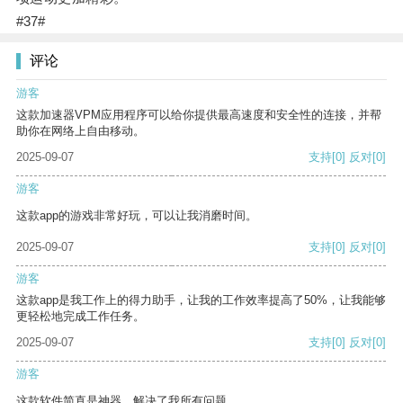
#37#
评论
游客
这款加速器VPM应用程序可以给你提供最高速度和安全性的连接，并帮
助你在网络上自由移动。
2025-09-07
支持
[0]
反对
[0]
游客
这款app的游戏非常好玩，可以让我消磨时间。
2025-09-07
支持
[0]
反对
[0]
游客
这款app是我工作上的得力助手，让我的工作效率提高了50%，让我能够
更轻松地完成工作任务。
2025-09-07
支持
[0]
反对
[0]
游客
这款软件简直是神器，解决了我所有问题。