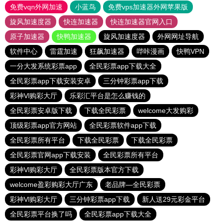
免费vqn外网加速
小蓝鸟
免费vps加速器外网苹果版
旋风加速度器
快连加速器
快连加速器官网入口
原子加速器
快鸭加速器
旋风加速度器
外网网址导航
软件中心
雷霆加速
狂飙加速器
哔咔漫画
快鸭VPN
一分大发系统彩票app
全民彩票app下载大全
全民彩票app下载安装安卓
三分钟彩票app下载
彩神Vl购彩大厅
乐彩汇平台是怎么赚钱的
全民彩票安卓版下载
下载全民彩票
welcome大发购彩
顶级彩票app官方网站
全民彩票软件app下载
全民彩票所有平台
下载全民彩票
下载全民彩票
全民彩票官网app下载安装
全民彩票所有平台
彩神Vl购彩大厅
全民彩票版本官方下载
welcome盈彩购彩大厅广东
老品牌—全民彩票
彩神Vl购彩大厅
三分钟彩票app下载
新人送29元彩金平台
全民彩票平台换了吗
全民彩票app下载大全