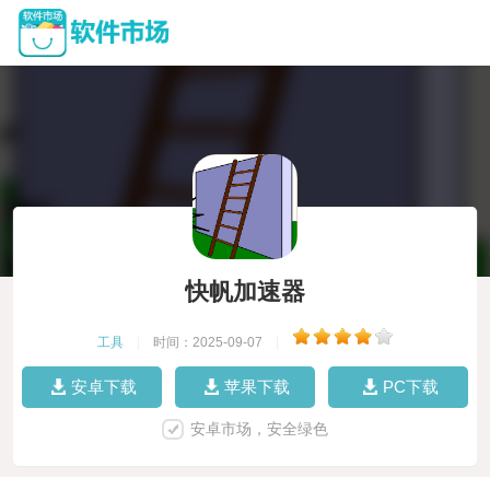
快帆加速器
工具
|
时间：2025-09-07
|
安卓下载
苹果下载
PC下载
安卓市场，安全绿色