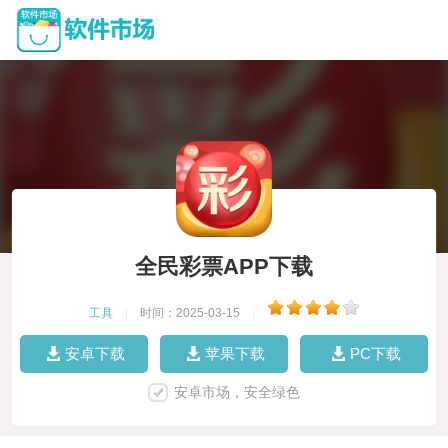
全民彩票APP下载
工具
|
时间：2025-03-15
|
安卓下载
苹果下载
PC下载
安卓市场，安全绿色