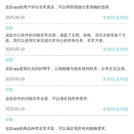
这款app的用户评论非常真实，可以帮助我做出更准确的选择。
2025-05-19
支持
[0]
反对
[0]
游客
这款办公软件的功能非常全面，涵盖了文档、表格、演示文稿等各个方
面。我可以使用它来完成日常办公的所有任务，非常方便。
2025-05-19
支持
[0]
反对
[0]
游客
这款app是我社交的好帮手，让我能够与朋友保持联系，分享生活点滴。
2025-05-19
支持
[0]
反对
[0]
游客
这款软件的功能非常全面，可以满足我所有需求。
2025-05-19
支持
[0]
反对
[0]
游客
这款app的商品种类非常丰富，可以满足我所有的购物需求。