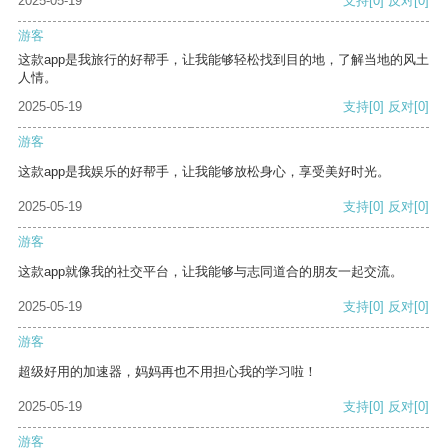
2025-05-19
支持
[0]
反对
[0]
游客
这款app是我旅行的好帮手，让我能够轻松找到目的地，了解当地的风土
人情。
2025-05-19
支持
[0]
反对
[0]
游客
这款app是我娱乐的好帮手，让我能够放松身心，享受美好时光。
2025-05-19
支持
[0]
反对
[0]
游客
这款app就像我的社交平台，让我能够与志同道合的朋友一起交流。
2025-05-19
支持
[0]
反对
[0]
游客
超级好用的加速器，妈妈再也不用担心我的学习啦！
2025-05-19
支持
[0]
反对
[0]
游客