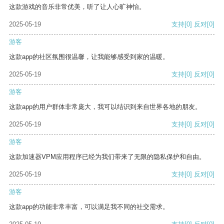
这款游戏的音乐非常优美，听了让人心旷神怡。
2025-05-19
支持
[0]
反对
[0]
游客
这款app的社区氛围很温馨，让我能够感受到家的温暖。
2025-05-19
支持
[0]
反对
[0]
游客
这款app的用户群体非常庞大，我可以结识到来自世界各地的朋友。
2025-05-19
支持
[0]
反对
[0]
游客
这款加速器VPM应用程序已经为我们带来了无限的隐私保护和自由。
2025-05-19
支持
[0]
反对
[0]
游客
这款app的功能非常丰富，可以满足我不同的社交需求。