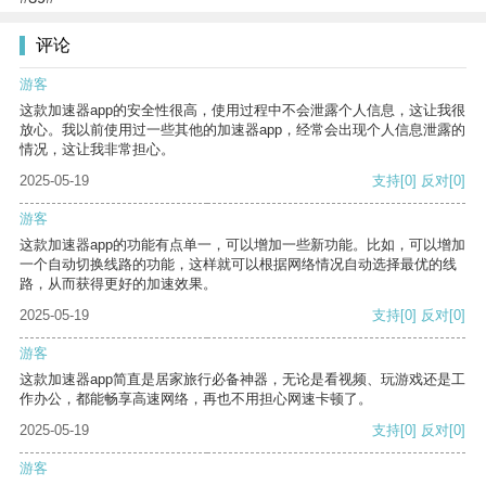
评论
游客
这款加速器app的安全性很高，使用过程中不会泄露个人信息，这让我很
放心。我以前使用过一些其他的加速器app，经常会出现个人信息泄露的
情况，这让我非常担心。
2025-05-19
支持
[0]
反对
[0]
游客
这款加速器app的功能有点单一，可以增加一些新功能。比如，可以增加
一个自动切换线路的功能，这样就可以根据网络情况自动选择最优的线
路，从而获得更好的加速效果。
2025-05-19
支持
[0]
反对
[0]
游客
这款加速器app简直是居家旅行必备神器，无论是看视频、玩游戏还是工
作办公，都能畅享高速网络，再也不用担心网速卡顿了。
2025-05-19
支持
[0]
反对
[0]
游客