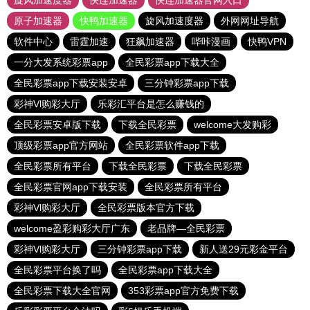
旋风加速度器
快连加速器
快连加速器官网入口
原子加速器
快鸭加速器
旋风加速度器
外网网址导航
软件中心
雷霆加速
狂飙加速器
哔咔漫画
快鸭VPN
一分大发系统彩票app
全民彩票app下载大全
全民彩票app下载安装安卓
三分钟彩票app下载
彩神Vl购彩大厅
乐彩汇平台是怎么赚钱的
全民彩票安卓版下载
下载全民彩票
welcome大发购彩
顶级彩票app官方网站
全民彩票软件app下载
全民彩票所有平台
下载全民彩票
下载全民彩票
全民彩票官网app下载安装
全民彩票所有平台
彩神Vl购彩大厅
全民彩票版本官方下载
welcome盈彩购彩大厅广东
老品牌—全民彩票
彩神Vl购彩大厅
三分钟彩票app下载
新人送29元彩金平台
全民彩票平台换了吗
全民彩票app下载大全
全民彩票下载大全官网
353彩票app官方免费下载