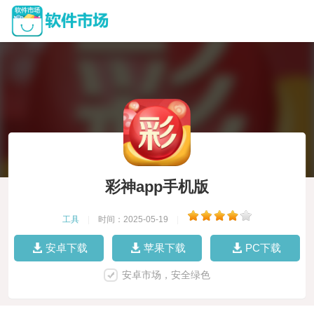
彩神app手机版
工具
|
时间：2025-05-19
|
安卓下载
苹果下载
PC下载
安卓市场，安全绿色