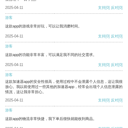
2025-04-11
支持
[0]
反对
[0]
游客
这款app的游戏非常好玩，可以让我消磨时间。
2025-04-11
支持
[0]
反对
[0]
游客
这款app的功能非常丰富，可以满足我不同的社交需求。
2025-04-11
支持
[0]
反对
[0]
游客
这款加速器app的安全性很高，使用过程中不会泄露个人信息，这让我很
放心。我以前使用过一些其他的加速器app，经常会出现个人信息泄露的
情况，这让我非常担心。
2025-04-11
支持
[0]
反对
[0]
游客
这款app的物流非常快捷，我下单后很快就能收到商品。