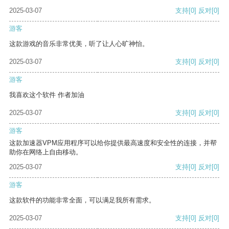
2025-03-07
支持
[0]
反对
[0]
游客
这款游戏的音乐非常优美，听了让人心旷神怡。
2025-03-07
支持
[0]
反对
[0]
游客
我喜欢这个软件 作者加油
2025-03-07
支持
[0]
反对
[0]
游客
这款加速器VPM应用程序可以给你提供最高速度和安全性的连接，并帮
助你在网络上自由移动。
2025-03-07
支持
[0]
反对
[0]
游客
这款软件的功能非常全面，可以满足我所有需求。
2025-03-07
支持
[0]
反对
[0]