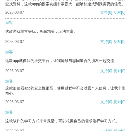
查找资料，这款app的搜索功能非常强大，能够快速找到我需要的信息。
2025-03-07
支持
[0]
反对
[0]
游客
这款游戏非常好玩，画面精美，玩法丰富。
2025-03-07
支持
[0]
反对
[0]
游客
这款app就像我的社交平台，让我能够与志同道合的朋友一起交流。
2025-03-07
支持
[0]
反对
[0]
游客
这款加速器app的安全性很高，使用过程中不会泄露个人信息，让我非常
放心。
2025-03-07
支持
[0]
反对
[0]
游客
这款软件的学习方式非常灵活，可以根据自己的需求选择学习方式。