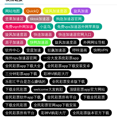
网站地图
QuickQ
旋风加速度器
旋风加速
坚果加速器
tiktok加速器
狗急加速器官网
免费vqn外网加速
小蓝鸟
免费vps加速器外网苹果版
旋风加速度器
快连加速器
快连加速器官网入口
原子加速器
快鸭加速器
旋风加速度器
外网网址导航
软件中心
雷霆加速
狂飙加速器
哔咔漫画
快鸭VPN
海外npv加速器官网
一分大发系统彩票app
全民彩票app下载大全
全民彩票app下载安装安卓
三分钟彩票app下载
彩神Vl购彩大厅
乐彩汇平台是怎么赚钱的
全民彩票安卓版下载
下载全民彩票
welcome大发购彩
顶级彩票app官方网站
全民彩票软件app下载
全民彩票所有平台
下载全民彩票
下载全民彩票
全民彩票官网app下载安装
全民彩票所有平台
彩神Vl购彩大厅
全民彩票版本官方下载