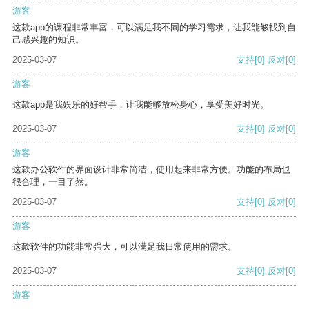
游客
这款app的课程非常丰富，可以满足我不同的学习需求，让我能够找到自
己感兴趣的知识。
2025-03-07
支持
[0]
反对
[0]
游客
这款app是我娱乐的好帮手，让我能够放松身心，享受美好时光。
2025-03-07
支持
[0]
反对
[0]
游客
这款办公软件的界面设计非常简洁，使用起来非常方便。功能的布局也
很合理，一目了然。
2025-03-07
支持
[0]
反对
[0]
游客
这款软件的功能非常强大，可以满足我日常使用的需求。
2025-03-07
支持
[0]
反对
[0]
游客