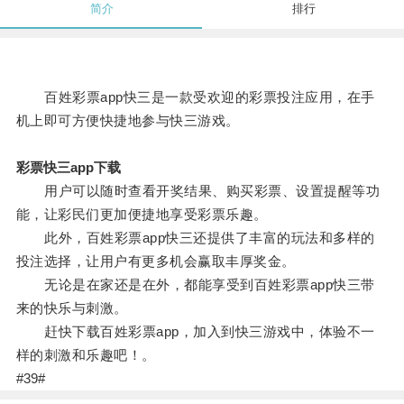
简介
排行
百姓彩票app快三是一款受欢迎的彩票投注应用，在手
机上即可方便快捷地参与快三游戏。
彩票快三app下载
用户可以随时查看开奖结果、购买彩票、设置提醒等功
能，让彩民们更加便捷地享受彩票乐趣。
此外，百姓彩票app快三还提供了丰富的玩法和多样的
投注选择，让用户有更多机会赢取丰厚奖金。
无论是在家还是在外，都能享受到百姓彩票app快三带
来的快乐与刺激。
赶快下载百姓彩票app，加入到快三游戏中，体验不一
样的刺激和乐趣吧！。
#39#