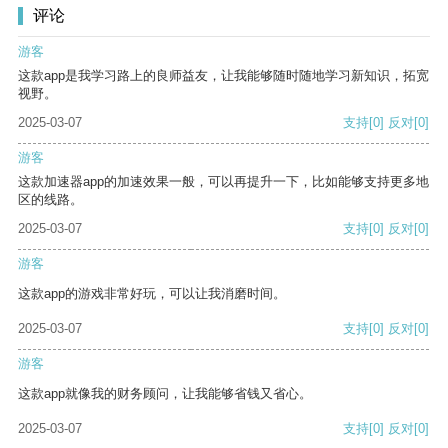
评论
游客
这款app是我学习路上的良师益友，让我能够随时随地学习新知识，拓宽
视野。
2025-03-07
支持
[0]
反对
[0]
游客
这款加速器app的加速效果一般，可以再提升一下，比如能够支持更多地
区的线路。
2025-03-07
支持
[0]
反对
[0]
游客
这款app的游戏非常好玩，可以让我消磨时间。
2025-03-07
支持
[0]
反对
[0]
游客
这款app就像我的财务顾问，让我能够省钱又省心。
2025-03-07
支持
[0]
反对
[0]