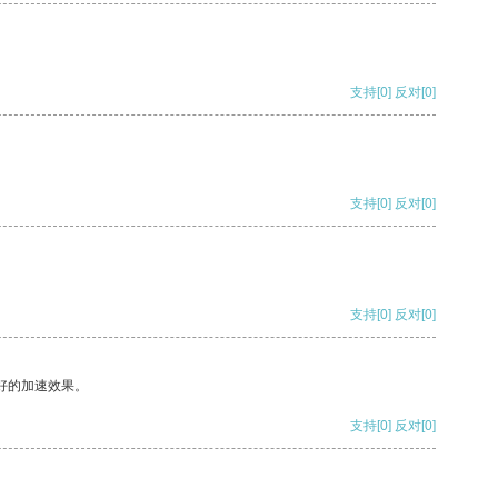
支持
[0]
反对
[0]
支持
[0]
反对
[0]
支持
[0]
反对
[0]
好的加速效果。
支持
[0]
反对
[0]