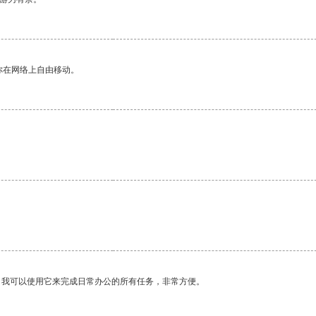
你在网络上自由移动。
。我可以使用它来完成日常办公的所有任务，非常方便。