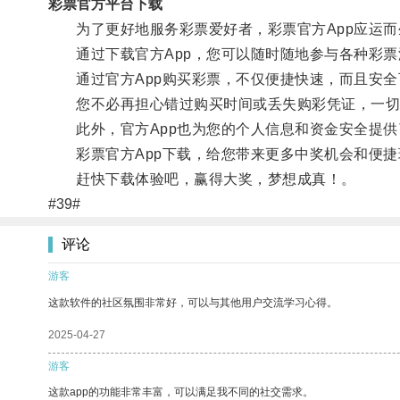
彩票官方平台下载
为了更好地服务彩票爱好者，彩票官方App应运而
通过下载官方App，您可以随时随地参与各种彩票
通过官方App购买彩票，不仅便捷快速，而且安全
您不必再担心错过购买时间或丢失购彩凭证，一切
此外，官方App也为您的个人信息和资金安全提供
彩票官方App下载，给您带来更多中奖机会和便捷
赶快下载体验吧，赢得大奖，梦想成真！。
#39#
评论
游客
这款软件的社区氛围非常好，可以与其他用户交流学习心得。
2025-04-27
游客
这款app的功能非常丰富，可以满足我不同的社交需求。