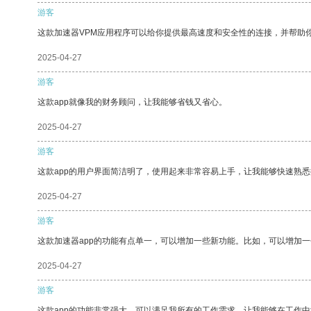
游客
这款加速器VPM应用程序可以给你提供最高速度和安全性的连接，并帮助
2025-04-27
游客
这款app就像我的财务顾问，让我能够省钱又省心。
2025-04-27
游客
这款app的用户界面简洁明了，使用起来非常容易上手，让我能够快速熟
2025-04-27
游客
这款加速器app的功能有点单一，可以增加一些新功能。比如，可以增加
2025-04-27
游客
这款app的功能非常强大，可以满足我所有的工作需求，让我能够在工作