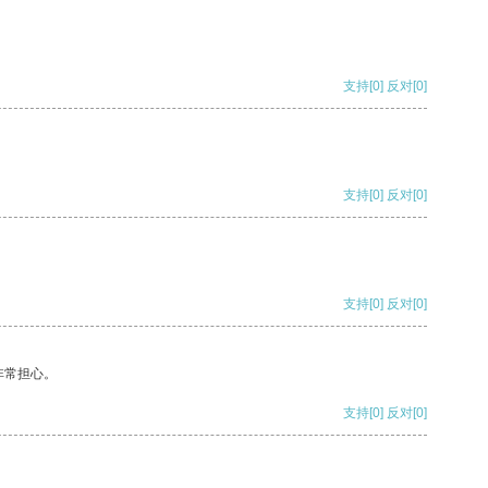
支持
[0]
反对
[0]
支持
[0]
反对
[0]
支持
[0]
反对
[0]
非常担心。
支持
[0]
反对
[0]