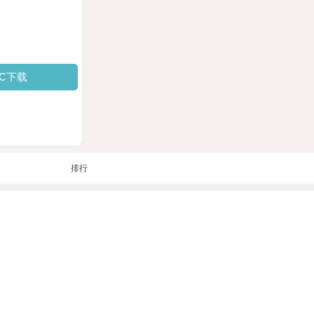
PC下载
排行