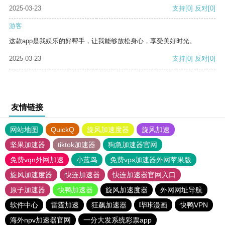
2025-03-23
支持
[0]
反对
[0]
游客
这款app是我娱乐的好帮手，让我能够放松身心，享受美好时光。
2025-03-23
支持
[0]
反对
[0]
友情链接
网站地图
QuickQ
旋风加速度器
旋风加速
坚果加速器
tiktok加速器
狗急加速器官网
免费vqn外网加速
小蓝鸟
免费vps加速器外网苹果版
旋风加速度器
快连加速器
快连加速器官网入口
原子加速器
快鸭加速器
旋风加速度器
外网网址导航
软件中心
雷霆加速
狂飙加速器
哔咔漫画
快鸭VPN
海外npv加速器官网
一分大发系统彩票app