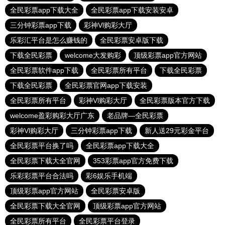
全民彩票app下载大全
全民彩票app下载安装安卓
三分钟彩票app下载
彩神Vl购彩大厅
乐彩汇平台是怎么赚钱的
全民彩票安卓版下载
下载全民彩票
welcome大发购彩
顶级彩票app官方网站
全民彩票软件app下载
全民彩票所有平台
下载全民彩票
下载全民彩票
全民彩票官网app下载安装
全民彩票所有平台
彩神Vl购彩大厅
全民彩票版本官方下载
welcome盈彩购彩大厅广东
老品牌—全民彩票
彩神Vl购彩大厅
三分钟彩票app下载
新人送29元彩金平台
全民彩票平台换了吗
全民彩票app下载大全
全民彩票下载大全官网
353彩票app官方免费下载
乐彩彩票平台合法吗
彩6娱乐手机端
顶级彩票app官方网站
全民彩票安卓版
全民彩票下载大全官网
顶级彩票app官方网站
全民彩票所有平台
全民彩票平台登录