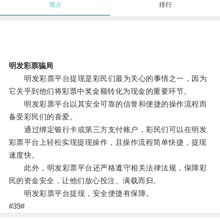
简介
排行
明发彩票骗局
明发彩票平台提现是彩民们最为关心的事情之一，因为
它关乎到他们将彩票中奖金额转化为现金的重要环节。
明发彩票平台以其安全可靠的信誉和便捷的操作流程而
备受彩民们的喜爱。
通过绑定银行卡或第三方支付账户，彩民们可以在明发
彩票平台上轻松实现提现操作，且操作流程简单快捷，提现
速度快。
此外，明发彩票平台还严格遵守相关法律法规，保障彩
民的资金安全，让他们放心投注、满载而归。
明发彩票平台提现，安全便捷有保障。
#39#