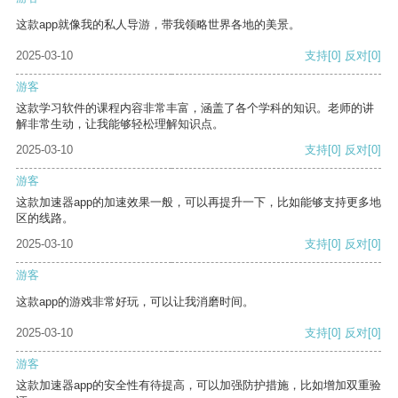
这款app就像我的私人导游，带我领略世界各地的美景。
2025-03-10
支持
[0]
反对
[0]
游客
这款学习软件的课程内容非常丰富，涵盖了各个学科的知识。老师的讲
解非常生动，让我能够轻松理解知识点。
2025-03-10
支持
[0]
反对
[0]
游客
这款加速器app的加速效果一般，可以再提升一下，比如能够支持更多地
区的线路。
2025-03-10
支持
[0]
反对
[0]
游客
这款app的游戏非常好玩，可以让我消磨时间。
2025-03-10
支持
[0]
反对
[0]
游客
这款加速器app的安全性有待提高，可以加强防护措施，比如增加双重验