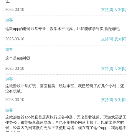
证。
2025-03-10
支持
[0]
反对
[0]
游客
这款app的老师非常专业，教学水平很高，让我能够学到实用的知识。
2025-03-10
支持
[0]
反对
[0]
游客
这个是app神器
2025-03-10
支持
[0]
反对
[0]
游客
这款游戏非常好玩，画面精美，玩法丰富。我已经玩了好几个小时，还
没有玩腻。
2025-03-10
支持
[0]
反对
[0]
游客
这款加速器app简直是居家旅行必备神器，无论是看视频、玩游戏还是工
作办公，都能畅享高速网络，再也不用担心网速卡顿了。以前出差的时
候，经常因为网速慢而无法正常使用网络，现在有了这个app，我再也不