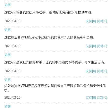
游客
这款app就像我的娱乐小助手，随时随地为我的娱乐提供帮助。
2025-03-10
支持
[0]
反对
[0]
游客
这款加速器VPM应用程序已经为我们带来了无限的隐私和自由。
2025-03-10
支持
[0]
反对
[0]
游客
这款app是我社交的好帮手，让我能够与朋友保持联系，分享生活点滴。
2025-03-10
支持
[0]
反对
[0]
游客
这款加速器VPM应用程序已经为我们带来了无限的隐私保护和安全性保
护。
2025-03-10
支持
[0]
反对
[0]
游客