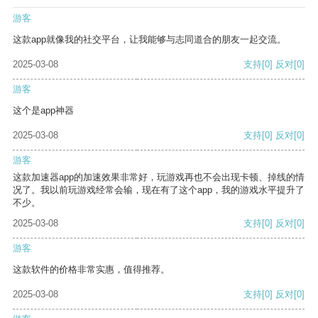
游客
这款app就像我的社交平台，让我能够与志同道合的朋友一起交流。
2025-03-08
支持
[0]
反对
[0]
游客
这个是app神器
2025-03-08
支持
[0]
反对
[0]
游客
这款加速器app的加速效果非常好，玩游戏再也不会出现卡顿、掉线的情
况了。我以前玩游戏经常会输，现在有了这个app，我的游戏水平提升了
不少。
2025-03-08
支持
[0]
反对
[0]
游客
这款软件的价格非常实惠，值得推荐。
2025-03-08
支持
[0]
反对
[0]