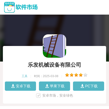
乐发机械设备有限公司
工具
|
时间：2025-03-08
|
安卓下载
苹果下载
PC下载
安卓市场，安全绿色