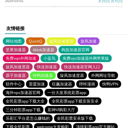
2025-03-01
支持
[0]
反对
[0]
友情链接
网站地图
QuickQ
旋风加速度器
旋风加速
坚果加速器
tiktok加速器
狗急加速器官网
免费vqn外网加速
小蓝鸟
免费vps加速器外网苹果版
旋风加速度器
快连加速器
快连加速器官网入口
原子加速器
快鸭加速器
旋风加速度器
外网网址导航
软件中心
雷霆加速
狂飙加速器
哔咔漫画
快鸭VPN
海外npv加速器官网
一分大发系统彩票app
全民彩票app下载大全
全民彩票app下载安装安卓
三分钟彩票app下载
彩神Vl购彩大厅
乐彩汇平台是怎么赚钱的
全民彩票安卓版下载
下载全民彩票
welcome大发购彩
顶级彩票app官方网站