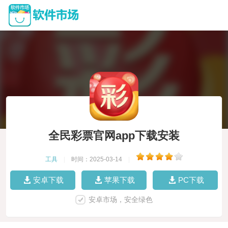
全民彩票官网app下载安装
工具
|
时间：2025-03-14
|
安卓下载
苹果下载
PC下载
安卓市场，安全绿色