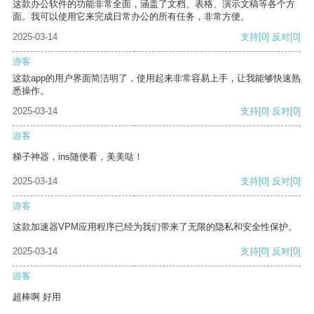
这款办公软件的功能非常全面，涵盖了文档、表格、演示文稿等各个方
面。我可以使用它来完成日常办公的所有任务，非常方便。
2025-03-14
支持
[0]
反对
[0]
游客
这款app的用户界面简洁明了，使用起来非常容易上手，让我能够快速熟
悉操作。
2025-03-14
支持
[0]
反对
[0]
游客
梯子神器，ins随便看，美美哒！
2025-03-14
支持
[0]
反对
[0]
游客
这款加速器VPM应用程序已经为我们带来了无限的隐私和安全性保护。
2025-03-14
支持
[0]
反对
[0]
游客
超棒啊 好用