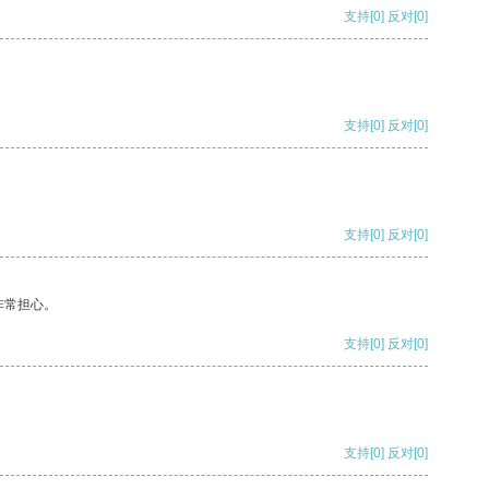
支持
[0]
反对
[0]
支持
[0]
反对
[0]
支持
[0]
反对
[0]
非常担心。
支持
[0]
反对
[0]
支持
[0]
反对
[0]