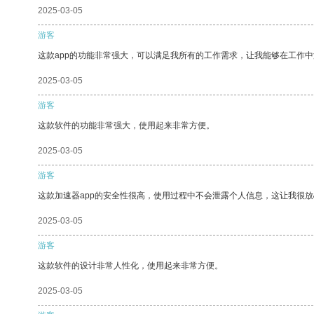
2025-03-05
游客
这款app的功能非常强大，可以满足我所有的工作需求，让我能够在工作
2025-03-05
游客
这款软件的功能非常强大，使用起来非常方便。
2025-03-05
游客
这款加速器app的安全性很高，使用过程中不会泄露个人信息，这让我很
2025-03-05
游客
这款软件的设计非常人性化，使用起来非常方便。
2025-03-05