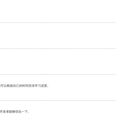
我可以根据自己的时间安排学习进度。
望开发者能够优化一下。