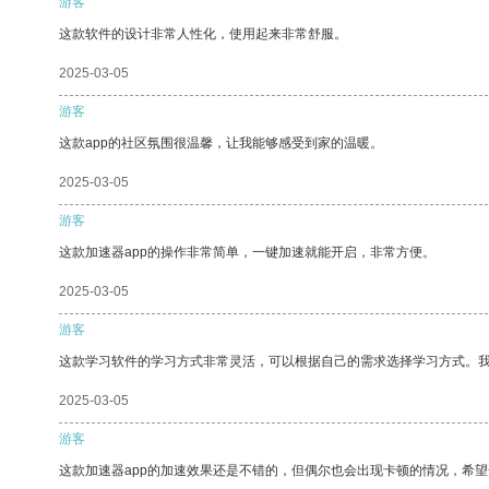
游客
这款软件的设计非常人性化，使用起来非常舒服。
2025-03-05
游客
这款app的社区氛围很温馨，让我能够感受到家的温暖。
2025-03-05
游客
这款加速器app的操作非常简单，一键加速就能开启，非常方便。
2025-03-05
游客
这款学习软件的学习方式非常灵活，可以根据自己的需求选择学习方式。
2025-03-05
游客
这款加速器app的加速效果还是不错的，但偶尔也会出现卡顿的情况，希