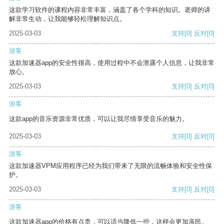
这款学习软件的课程内容非常丰富，涵盖了各个学科的知识。老师的讲
解非常生动，让我能够轻松理解知识点。
2025-03-03
支持
[0]
反对
[0]
游客
这款加速器app的安全性很高，使用过程中不会泄露个人信息，让我非常
放心。
2025-03-03
支持
[0]
反对
[0]
游客
这款app的音乐资源非常优质，可以让我尽情享受音乐的魅力。
2025-03-03
支持
[0]
反对
[0]
游客
这款加速器VPM应用程序已经为我们带来了无限的流畅体验和安全性保
护。
2025-03-03
支持
[0]
反对
[0]
游客
这款加速器app的价格有点贵，可以适当降低一些，这样会更加亲民。