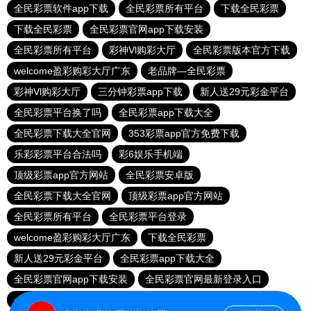
全民彩票软件app下载
全民彩票所有平台
下载全民彩票
下载全民彩票
全民彩票官网app下载安装
全民彩票所有平台
彩神Vl购彩大厅
全民彩票版本官方下载
welcome盈彩购彩大厅广东
老品牌—全民彩票
彩神Vl购彩大厅
三分钟彩票app下载
新人送29元彩金平台
全民彩票平台换了吗
全民彩票app下载大全
全民彩票下载大全官网
353彩票app官方免费下载
乐彩彩票平台合法吗
彩6娱乐手机端
顶级彩票app官方网站
全民彩票安卓版
全民彩票下载大全官网
顶级彩票app官方网站
全民彩票所有平台
全民彩票平台登录
welcome盈彩购彩大厅广东
下载全民彩票
新人送29元彩金平台
全民彩票app下载大全
全民彩票官网app下载安装
全民彩票官网最新登录入口
一分大发系统彩票app