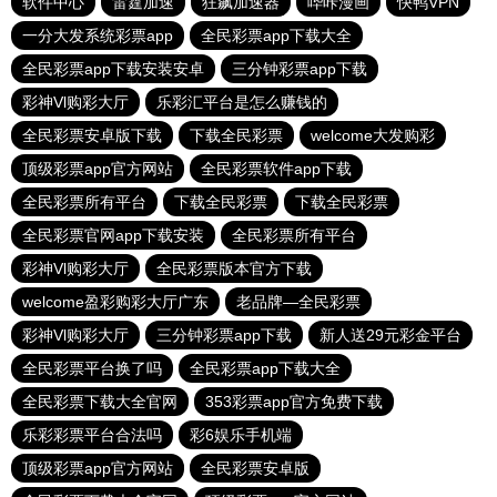
软件中心
雷霆加速
狂飙加速器
哔咔漫画
快鸭VPN
一分大发系统彩票app
全民彩票app下载大全
全民彩票app下载安装安卓
三分钟彩票app下载
彩神Vl购彩大厅
乐彩汇平台是怎么赚钱的
全民彩票安卓版下载
下载全民彩票
welcome大发购彩
顶级彩票app官方网站
全民彩票软件app下载
全民彩票所有平台
下载全民彩票
下载全民彩票
全民彩票官网app下载安装
全民彩票所有平台
彩神Vl购彩大厅
全民彩票版本官方下载
welcome盈彩购彩大厅广东
老品牌—全民彩票
彩神Vl购彩大厅
三分钟彩票app下载
新人送29元彩金平台
全民彩票平台换了吗
全民彩票app下载大全
全民彩票下载大全官网
353彩票app官方免费下载
乐彩彩票平台合法吗
彩6娱乐手机端
顶级彩票app官方网站
全民彩票安卓版