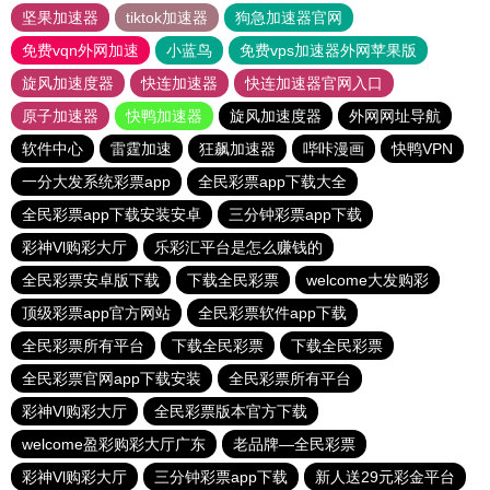
坚果加速器
tiktok加速器
狗急加速器官网
免费vqn外网加速
小蓝鸟
免费vps加速器外网苹果版
旋风加速度器
快连加速器
快连加速器官网入口
原子加速器
快鸭加速器
旋风加速度器
外网网址导航
软件中心
雷霆加速
狂飙加速器
哔咔漫画
快鸭VPN
一分大发系统彩票app
全民彩票app下载大全
全民彩票app下载安装安卓
三分钟彩票app下载
彩神Vl购彩大厅
乐彩汇平台是怎么赚钱的
全民彩票安卓版下载
下载全民彩票
welcome大发购彩
顶级彩票app官方网站
全民彩票软件app下载
全民彩票所有平台
下载全民彩票
下载全民彩票
全民彩票官网app下载安装
全民彩票所有平台
彩神Vl购彩大厅
全民彩票版本官方下载
welcome盈彩购彩大厅广东
老品牌—全民彩票
彩神Vl购彩大厅
三分钟彩票app下载
新人送29元彩金平台