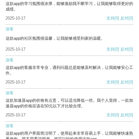
这款app的学习氛围很浓厚，能够激励我不断学习，让我能够取得更好的
成绩。
2025-10-17
支持
[0]
反对
[0]
游客
这款app的社区氛围很温馨，让我能够感受到家的温暖。
2025-10-17
支持
[0]
反对
[0]
游客
这款app的客服非常专业，遇到问题总是能够及时解决，让我能够安心工
作。
2025-10-17
支持
[0]
反对
[0]
游客
这款加速器app的价格有点贵，可以适当降低一些。我个人觉得，一款加
速器app的价格应该在50元以下才比较合理。
2025-10-17
支持
[0]
反对
[0]
游客
这款app的用户界面简洁明了，使用起来非常容易上手，让我能够快速熟
悉操作。我不用看说明书，就可以轻松使用这款app。