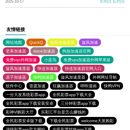
2025-10-17
支持
[0]
反对
[0]
友情链接
网站地图
QuickQ
旋风加速度器
旋风加速
坚果加速器
tiktok加速器
狗急加速器官网
免费vqn外网加速
小蓝鸟
免费vps加速器外网苹果版
旋风加速度器
快连加速器
快连加速器官网入口
原子加速器
快鸭加速器
旋风加速度器
外网网址导航
软件中心
雷霆加速
狂飙加速器
哔咔漫画
快鸭VPN
一分大发系统彩票app
全民彩票app下载大全
全民彩票app下载安装安卓
三分钟彩票app下载
彩神Vl购彩大厅
乐彩汇平台是怎么赚钱的
全民彩票安卓版下载
下载全民彩票
welcome大发购彩
顶级彩票app官方网站
全民彩票软件app下载