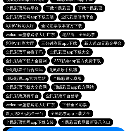
全民彩票所有平台
下载全民彩票
下载全民彩票
全民彩票官网app下载安装
全民彩票所有平台
彩神Vl购彩大厅
全民彩票版本官方下载
welcome盈彩购彩大厅广东
老品牌—全民彩票
彩神Vl购彩大厅
三分钟彩票app下载
新人送29元彩金平台
全民彩票平台换了吗
全民彩票app下载大全
全民彩票下载大全官网
353彩票app官方免费下载
乐彩彩票平台合法吗
彩6娱乐手机端
顶级彩票app官方网站
全民彩票安卓版
全民彩票下载大全官网
顶级彩票app官方网站
全民彩票所有平台
全民彩票平台登录
welcome盈彩购彩大厅广东
下载全民彩票
新人送29元彩金平台
全民彩票app下载大全
全民彩票官网app下载安装
全民彩票官网最新登录入口