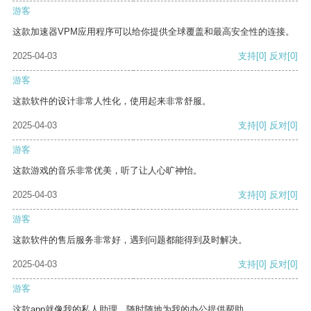
游客
这款加速器VPM应用程序可以给你提供全球覆盖和最高安全性的连接。
2025-04-03
支持
[0]
反对
[0]
游客
这款软件的设计非常人性化，使用起来非常舒服。
2025-04-03
支持
[0]
反对
[0]
游客
这款游戏的音乐非常优美，听了让人心旷神怡。
2025-04-03
支持
[0]
反对
[0]
游客
这款软件的售后服务非常好，遇到问题都能得到及时解决。
2025-04-03
支持
[0]
反对
[0]
游客
这款app就像我的私人助理，随时随地为我的办公提供帮助。