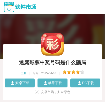
透露彩票中奖号码是什么骗局
工具
|
时间：2025-04-03
|
安卓下载
苹果下载
PC下载
安卓市场，安全绿色