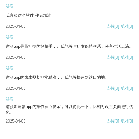
游客
我喜欢这个软件 作者加油
2025-04-03
支持
[0]
反对
[0]
游客
这款app是我社交的好帮手，让我能够与朋友保持联系，分享生活点滴。
2025-04-03
支持
[0]
反对
[0]
游客
这款app的路线规划非常精准，让我能够快速到达目的地。
2025-04-03
支持
[0]
反对
[0]
游客
这款加速器app的操作有点复杂，可以简化一下，比如将设置页面进行优
化。
2025-04-03
支持
[0]
反对
[0]