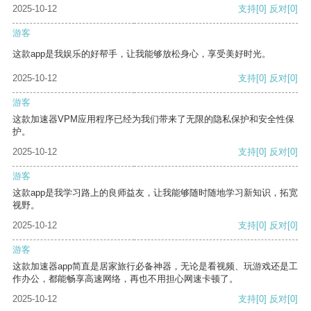
2025-10-12
支持
[0]
反对
[0]
游客
这款app是我娱乐的好帮手，让我能够放松身心，享受美好时光。
2025-10-12
支持
[0]
反对
[0]
游客
这款加速器VPM应用程序已经为我们带来了无限的隐私保护和安全性保
护。
2025-10-12
支持
[0]
反对
[0]
游客
这款app是我学习路上的良师益友，让我能够随时随地学习新知识，拓宽
视野。
2025-10-12
支持
[0]
反对
[0]
游客
这款加速器app简直是居家旅行必备神器，无论是看视频、玩游戏还是工
作办公，都能畅享高速网络，再也不用担心网速卡顿了。
2025-10-12
支持
[0]
反对
[0]