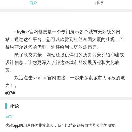
简介
排行
skyline官网链接是一个专门展示各个城市天际线的网
站，通过这个平台，您可以欣赏到纽约帝国大厦的壮观、巴
黎埃菲尔铁塔的优雅、迪拜哈利法塔的雄伟等。
除了欣赏美景，网站还提供详细的历史背景介绍和建筑
设计信息，让您更深入了解这些城市的发展历程和文化底
蕴。
欢迎点击skyline官网链接，一起来探索城市天际线的魅
力！。
#37#
评论
游客
这款app的用户群体非常庞大，我可以结识到来自世界各地的朋友。