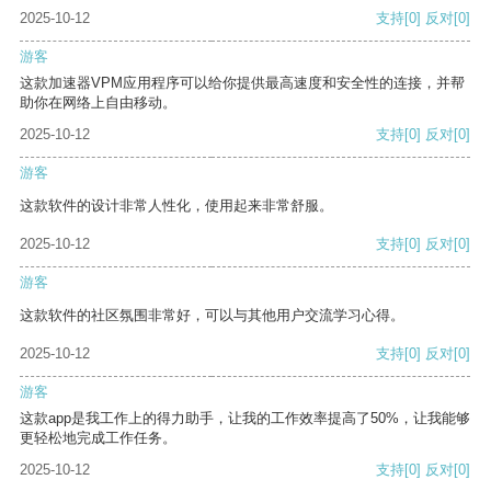
2025-10-12
支持
[0]
反对
[0]
游客
这款加速器VPM应用程序可以给你提供最高速度和安全性的连接，并帮
助你在网络上自由移动。
2025-10-12
支持
[0]
反对
[0]
游客
这款软件的设计非常人性化，使用起来非常舒服。
2025-10-12
支持
[0]
反对
[0]
游客
这款软件的社区氛围非常好，可以与其他用户交流学习心得。
2025-10-12
支持
[0]
反对
[0]
游客
这款app是我工作上的得力助手，让我的工作效率提高了50%，让我能够
更轻松地完成工作任务。
2025-10-12
支持
[0]
反对
[0]