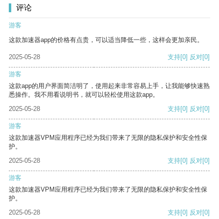
评论
游客
这款加速器app的价格有点贵，可以适当降低一些，这样会更加亲民。
2025-05-28
支持
[0]
反对
[0]
游客
这款app的用户界面简洁明了，使用起来非常容易上手，让我能够快速熟
悉操作。我不用看说明书，就可以轻松使用这款app。
2025-05-28
支持
[0]
反对
[0]
游客
这款加速器VPM应用程序已经为我们带来了无限的隐私保护和安全性保
护。
2025-05-28
支持
[0]
反对
[0]
游客
这款加速器VPM应用程序已经为我们带来了无限的隐私保护和安全性保
护。
2025-05-28
支持
[0]
反对
[0]