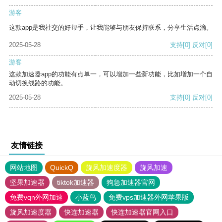
游客
这款app是我社交的好帮手，让我能够与朋友保持联系，分享生活点滴。
2025-05-28
支持
[0]
反对
[0]
游客
这款加速器app的功能有点单一，可以增加一些新功能，比如增加一个自
动切换线路的功能。
2025-05-28
支持
[0]
反对
[0]
友情链接
网站地图
QuickQ
旋风加速度器
旋风加速
坚果加速器
tiktok加速器
狗急加速器官网
免费vqn外网加速
小蓝鸟
免费vps加速器外网苹果版
旋风加速度器
快连加速器
快连加速器官网入口