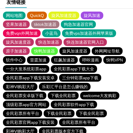
友情链接
网站地图
QuickQ
旋风加速度器
旋风加速
坚果加速器
tiktok加速器
狗急加速器官网
免费vqn外网加速
小蓝鸟
免费vps加速器外网苹果版
旋风加速度器
快连加速器
快连加速器官网入口
原子加速器
快鸭加速器
旋风加速度器
外网网址导航
软件中心
雷霆加速
狂飙加速器
哔咔漫画
快鸭VPN
一分大发系统彩票app
全民彩票app下载大全
全民彩票app下载安装安卓
三分钟彩票app下载
彩神Vl购彩大厅
乐彩汇平台是怎么赚钱的
全民彩票安卓版下载
下载全民彩票
welcome大发购彩
顶级彩票app官方网站
全民彩票软件app下载
全民彩票所有平台
下载全民彩票
下载全民彩票
全民彩票官网app下载安装
全民彩票所有平台
彩神Vl购彩大厅
全民彩票版本官方下载