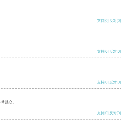
支持
[0]
反对
[0]
支持
[0]
反对
[0]
支持
[0]
反对
[0]
非常担心。
支持
[0]
反对
[0]