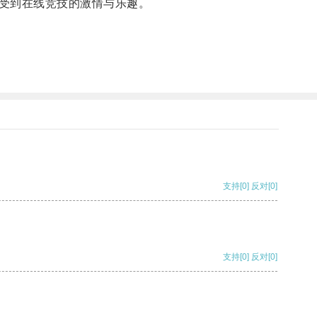
受到在线竞技的激情与乐趣。
支持
[0]
反对
[0]
支持
[0]
反对
[0]