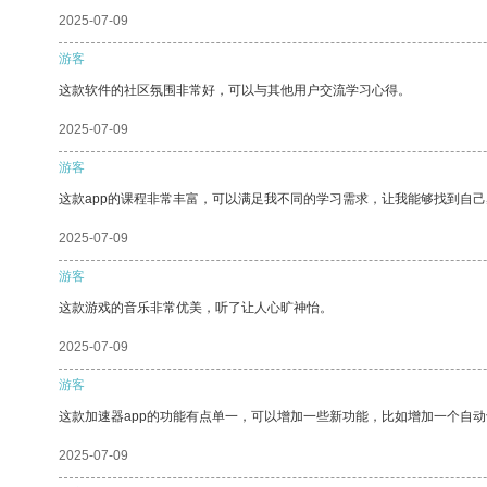
2025-07-09
游客
这款软件的社区氛围非常好，可以与其他用户交流学习心得。
2025-07-09
游客
这款app的课程非常丰富，可以满足我不同的学习需求，让我能够找到自
2025-07-09
游客
这款游戏的音乐非常优美，听了让人心旷神怡。
2025-07-09
游客
这款加速器app的功能有点单一，可以增加一些新功能，比如增加一个自
2025-07-09