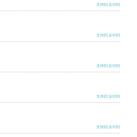
支持
[0]
反对
[0]
支持
[0]
反对
[0]
支持
[0]
反对
[0]
支持
[0]
反对
[0]
支持
[0]
反对
[0]