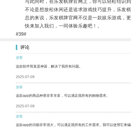
与此同时，在乐发棋牌官网上，你可以轻松结识到与
不论是想放松休闲还是追求游戏技巧提升，乐发棋
总的来说，乐发棋牌官网不仅是一款娱乐游戏，更
快来加入我们，一同体验乐趣吧！。
#39#
评论
游客
这款软件简直是神器，解决了我所有问题。
2025-07-09
游客
这款app的商品种类非常丰富，可以满足我所有的购物需求。
2025-07-09
游客
这款app的功能非常强大，可以满足我所有的工作需求。我可以使用它来