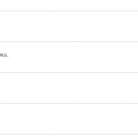
。
的商品。