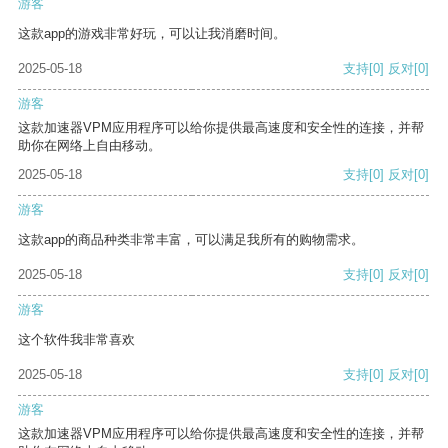
游客
这款app的游戏非常好玩，可以让我消磨时间。
2025-05-18
支持
[0]
反对
[0]
游客
这款加速器VPM应用程序可以给你提供最高速度和安全性的连接，并帮
助你在网络上自由移动。
2025-05-18
支持
[0]
反对
[0]
游客
这款app的商品种类非常丰富，可以满足我所有的购物需求。
2025-05-18
支持
[0]
反对
[0]
游客
这个软件我非常喜欢
2025-05-18
支持
[0]
反对
[0]
游客
这款加速器VPM应用程序可以给你提供最高速度和安全性的连接，并帮