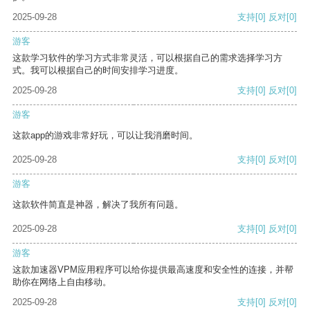
2025-09-28
支持
[0]
反对
[0]
游客
这款学习软件的学习方式非常灵活，可以根据自己的需求选择学习方
式。我可以根据自己的时间安排学习进度。
2025-09-28
支持
[0]
反对
[0]
游客
这款app的游戏非常好玩，可以让我消磨时间。
2025-09-28
支持
[0]
反对
[0]
游客
这款软件简直是神器，解决了我所有问题。
2025-09-28
支持
[0]
反对
[0]
游客
这款加速器VPM应用程序可以给你提供最高速度和安全性的连接，并帮
助你在网络上自由移动。
2025-09-28
支持
[0]
反对
[0]