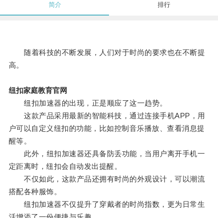
简介
排行
随着科技的不断发展，人们对于时尚的要求也在不断提
高。
纽扣家庭教育官网
纽扣加速器的出现，正是顺应了这一趋势。
这款产品采用最新的智能科技，通过连接手机APP，用
户可以自定义纽扣的功能，比如控制音乐播放、查看消息提
醒等。
此外，纽扣加速器还具备防丢功能，当用户离开手机一
定距离时，纽扣会自动发出提醒。
不仅如此，这款产品还拥有时尚的外观设计，可以潮流
搭配各种服饰。
纽扣加速器不仅提升了穿戴者的时尚指数，更为日常生
活增添了一份便捷与乐趣。