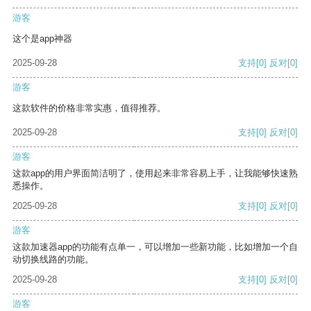
游客
这个是app神器
2025-09-28
支持
[0]
反对
[0]
游客
这款软件的价格非常实惠，值得推荐。
2025-09-28
支持
[0]
反对
[0]
游客
这款app的用户界面简洁明了，使用起来非常容易上手，让我能够快速熟
悉操作。
2025-09-28
支持
[0]
反对
[0]
游客
这款加速器app的功能有点单一，可以增加一些新功能，比如增加一个自
动切换线路的功能。
2025-09-28
支持
[0]
反对
[0]
游客