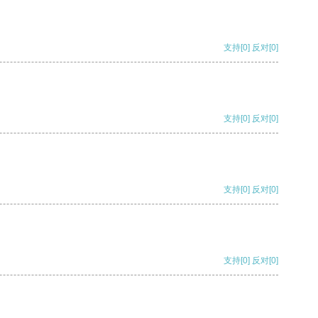
支持
[0]
反对
[0]
支持
[0]
反对
[0]
支持
[0]
反对
[0]
支持
[0]
反对
[0]