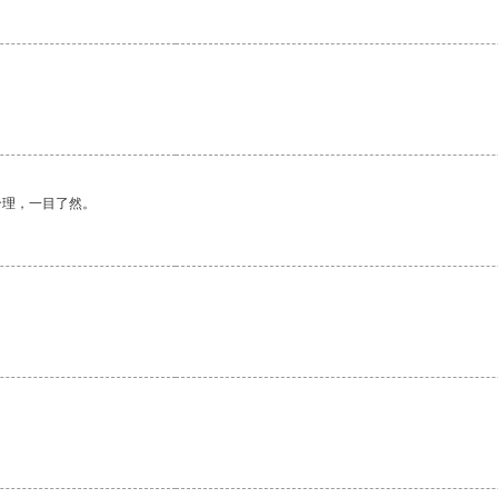
合理，一目了然。
。