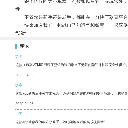
除了传统的大小单双、点数和以及豹子等玩法外，一
性。
不管您是新手还是老手，都能在一分快三彩票平台
快来加入我们，挑战自己的运气和智慧，一起享受
#39#
评论
游客
这款加速器VPM应用程序已经为我们带来了无限的隐私保护和安全性保护
2025-04-08
游客
这款app的售后服务非常完善，遇到问题总是能够得到妥善解决，让我能
2025-04-08
游客
这款app就像我的娱乐小助手，随时随地为我的娱乐提供帮助。