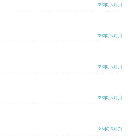
支持
[0]
反对
[0]
支持
[0]
反对
[0]
支持
[0]
反对
[0]
支持
[0]
反对
[0]
支持
[0]
反对
[0]