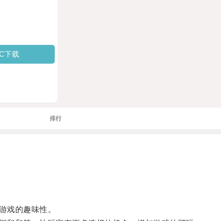
PC下载
排行
游戏的趣味性。