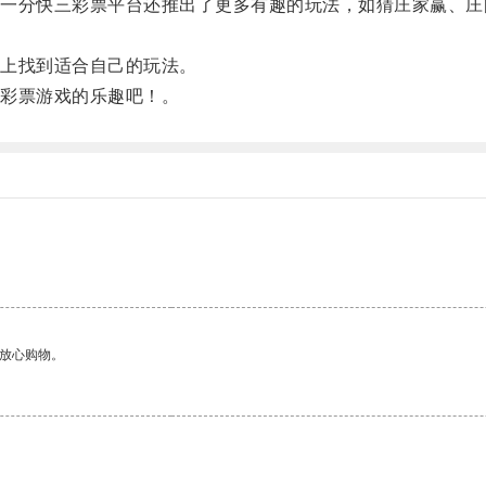
分快三彩票平台还推出了更多有趣的玩法，如猜庄家赢、庄
上找到适合自己的玩法。
彩票游戏的乐趣吧！。
。
够放心购物。