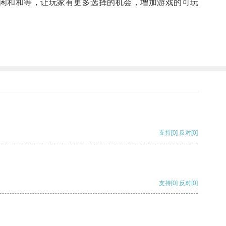
闲和和等，让玩家有更多选择的机会，增加游戏的可玩
支持
[0]
反对
[0]
支持
[0]
反对
[0]