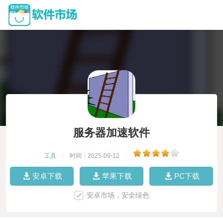
服务器加速软件
工具
|
时间：2025-09-12
|
安卓下载
苹果下载
PC下载
安卓市场，安全绿色