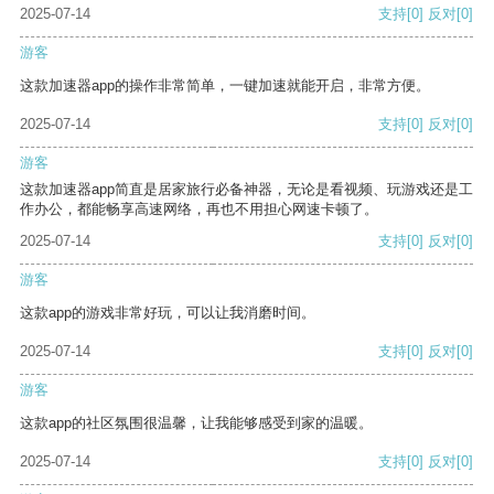
2025-07-14
支持
[0]
反对
[0]
游客
这款加速器app的操作非常简单，一键加速就能开启，非常方便。
2025-07-14
支持
[0]
反对
[0]
游客
这款加速器app简直是居家旅行必备神器，无论是看视频、玩游戏还是工
作办公，都能畅享高速网络，再也不用担心网速卡顿了。
2025-07-14
支持
[0]
反对
[0]
游客
这款app的游戏非常好玩，可以让我消磨时间。
2025-07-14
支持
[0]
反对
[0]
游客
这款app的社区氛围很温馨，让我能够感受到家的温暖。
2025-07-14
支持
[0]
反对
[0]