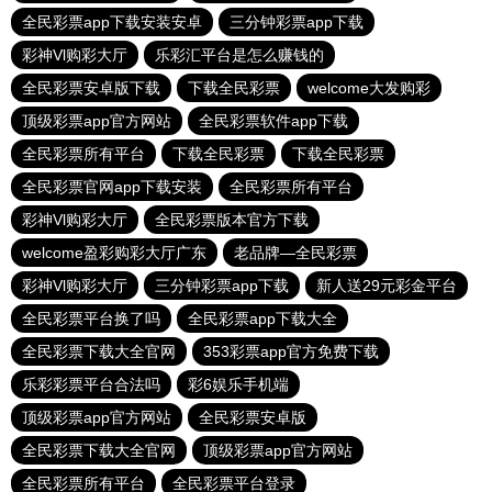
全民彩票app下载安装安卓
三分钟彩票app下载
彩神Vl购彩大厅
乐彩汇平台是怎么赚钱的
全民彩票安卓版下载
下载全民彩票
welcome大发购彩
顶级彩票app官方网站
全民彩票软件app下载
全民彩票所有平台
下载全民彩票
下载全民彩票
全民彩票官网app下载安装
全民彩票所有平台
彩神Vl购彩大厅
全民彩票版本官方下载
welcome盈彩购彩大厅广东
老品牌—全民彩票
彩神Vl购彩大厅
三分钟彩票app下载
新人送29元彩金平台
全民彩票平台换了吗
全民彩票app下载大全
全民彩票下载大全官网
353彩票app官方免费下载
乐彩彩票平台合法吗
彩6娱乐手机端
顶级彩票app官方网站
全民彩票安卓版
全民彩票下载大全官网
顶级彩票app官方网站
全民彩票所有平台
全民彩票平台登录