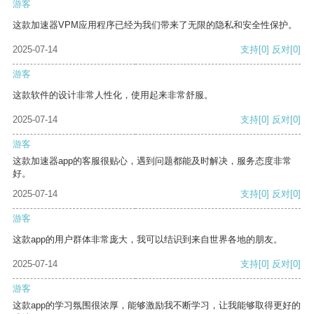
游客
这款加速器VPM应用程序已经为我们带来了无限的隐私和安全性保护。
2025-07-14
支持
[0]
反对
[0]
游客
这款软件的设计非常人性化，使用起来非常舒服。
2025-07-14
支持
[0]
反对
[0]
游客
这款加速器app的客服很贴心，遇到问题都能及时解决，服务态度非常
好。
2025-07-14
支持
[0]
反对
[0]
游客
这款app的用户群体非常庞大，我可以结识到来自世界各地的朋友。
2025-07-14
支持
[0]
反对
[0]
游客
这款app的学习氛围很浓厚，能够激励我不断学习，让我能够取得更好的