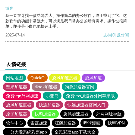
游客
我一直在寻找一款功能强大、操作简单的办公软件，终于找到了它。这
款软件的功能非常强大，可以满足我日常办公的所有需求。操作也很简
单，即使是小白也能快速上手。
2025-07-14
支持
[0]
反对
[0]
友情链接
网站地图
QuickQ
旋风加速度器
旋风加速
坚果加速器
tiktok加速器
狗急加速器官网
免费vqn外网加速
小蓝鸟
免费vps加速器外网苹果版
旋风加速度器
快连加速器
快连加速器官网入口
原子加速器
快鸭加速器
旋风加速度器
外网网址导航
软件中心
雷霆加速
狂飙加速器
哔咔漫画
快鸭VPN
一分大发系统彩票app
全民彩票app下载大全