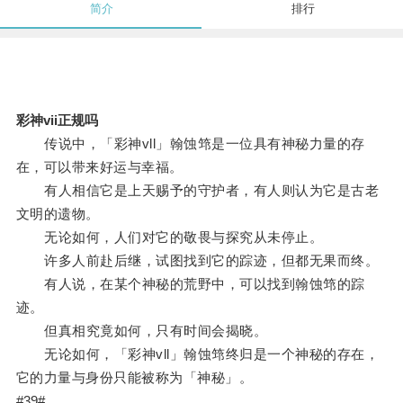
简介
排行
彩神vii正规吗
传说中，「彩神vll」翰蚀筇是一位具有神秘力量的存
在，可以带来好运与幸福。
有人相信它是上天赐予的守护者，有人则认为它是古老
文明的遗物。
无论如何，人们对它的敬畏与探究从未停止。
许多人前赴后继，试图找到它的踪迹，但都无果而终。
有人说，在某个神秘的荒野中，可以找到翰蚀筇的踪
迹。
但真相究竟如何，只有时间会揭晓。
无论如何，「彩神vll」翰蚀筇终归是一个神秘的存在，
它的力量与身份只能被称为「神秘」。
#39#