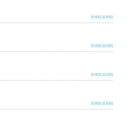
支持
[0]
反对
[0]
支持
[0]
反对
[0]
支持
[0]
反对
[0]
支持
[0]
反对
[0]