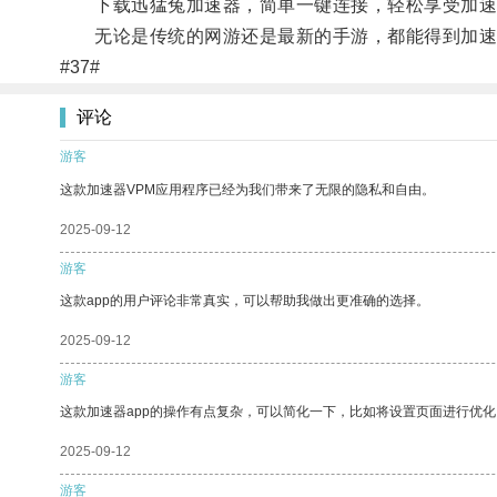
下载迅猛兔加速器，简单一键连接，轻松享受加速
无论是传统的网游还是最新的手游，都能得到加速优
#37#
评论
游客
这款加速器VPM应用程序已经为我们带来了无限的隐私和自由。
2025-09-12
游客
这款app的用户评论非常真实，可以帮助我做出更准确的选择。
2025-09-12
游客
这款加速器app的操作有点复杂，可以简化一下，比如将设置页面进行优化
2025-09-12
游客