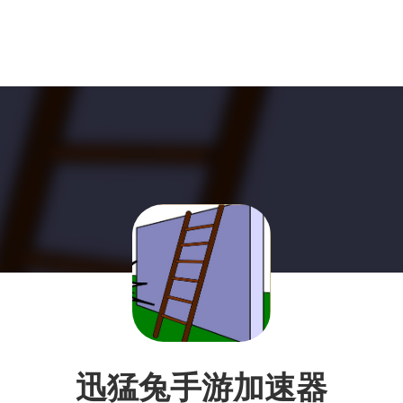
迅猛兔手游加速器