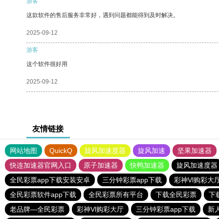
游客
这款软件的售后服务非常好，遇到问题都能得到及时解决。
2025-09-12
游客
这个软件很好用
2025-09-12
友情链接
网站地图
QuickQ
旋风加速度器
旋风加速
坚果加速器
快连加速器官网入口
原子加速器
快鸭加速器
旋风加速度器
全民彩票app下载安装安卓
三分钟彩票app下载
彩神Vl购彩大
全民彩票软件app下载
全民彩票所有平台
下载全民彩票
下
老品牌—全民彩票
彩神Vl购彩大厅
三分钟彩票app下载
新