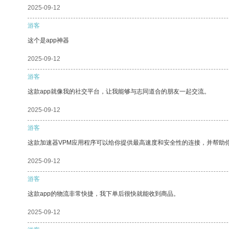
2025-09-12
游客
这个是app神器
2025-09-12
游客
这款app就像我的社交平台，让我能够与志同道合的朋友一起交流。
2025-09-12
游客
这款加速器VPM应用程序可以给你提供最高速度和安全性的连接，并帮助
2025-09-12
游客
这款app的物流非常快捷，我下单后很快就能收到商品。
2025-09-12