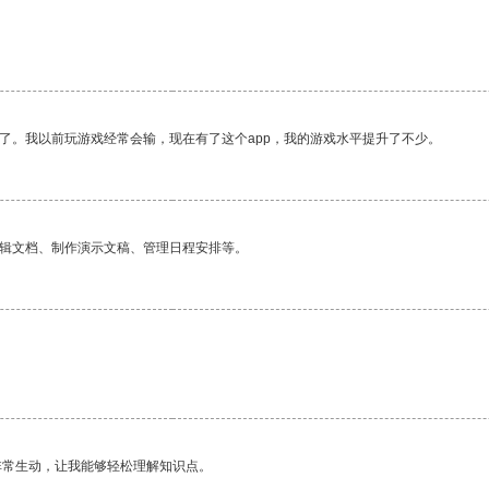
了。我以前玩游戏经常会输，现在有了这个app，我的游戏水平提升了不少。
编辑文档、制作演示文稿、管理日程安排等。
非常生动，让我能够轻松理解知识点。