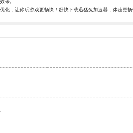
效果。
化，让你玩游戏更畅快！赶快下载迅猛兔加速器，体验更畅
。