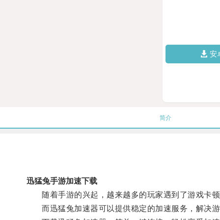
安
简介
迅猛兔手游加速下载
随着手游的兴起，越来越多的玩家遇到了游戏卡顿
而迅猛兔加速器可以提供稳定的加速服务，解决游