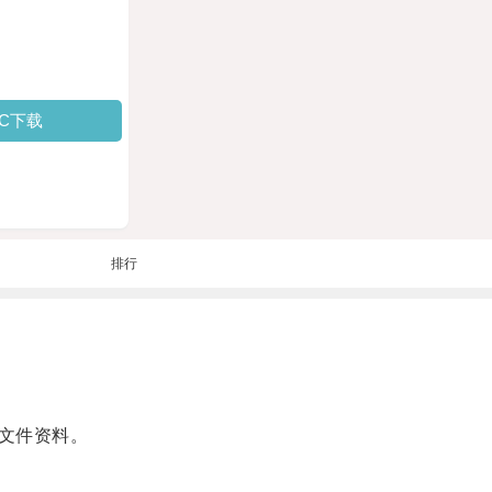
PC下载
排行
文件资料。