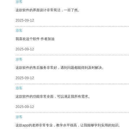
游客
这款软件的界面设计非常简洁，一目了然。
2025-09-12
游客
我喜欢这个软件 作者加油
2025-09-12
游客
这款软件的售后服务非常好，遇到问题都能得到及时解决。
2025-09-12
游客
这款软件的功能非常全面，可以满足我所有需求。
2025-09-12
游客
这款app的老师非常专业，教学水平很高，让我能够学到实用的知识。