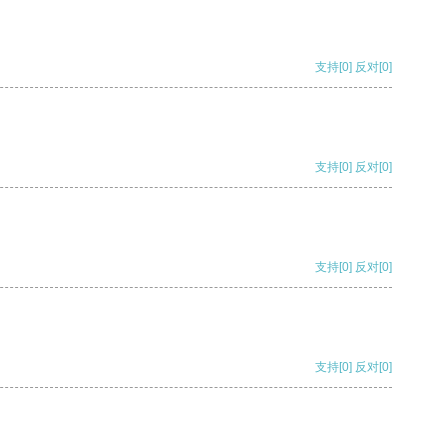
支持
[0]
反对
[0]
支持
[0]
反对
[0]
支持
[0]
反对
[0]
支持
[0]
反对
[0]