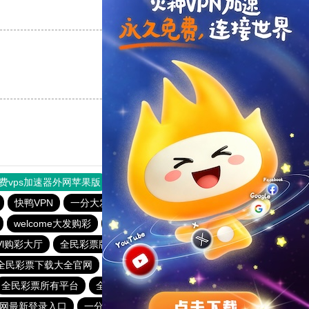
支持
[0]
反对
[0]
支持
[0]
反对
[0]
费vps加速器外网苹果版
旋风加速度器
快连加速器
快鸭VPN
一分大发系统彩票app
全民彩票app下载大全
welcome大发购彩
顶级彩票app官方网站
Vl购彩大厅
全民彩票版本官方下载
welcome盈彩购彩大厅广东
全民彩票下载大全官网
353彩票app官方免费下载
全民彩票所有平台
全民彩票平台登录
网最新登录入口
一分大发系统彩票app