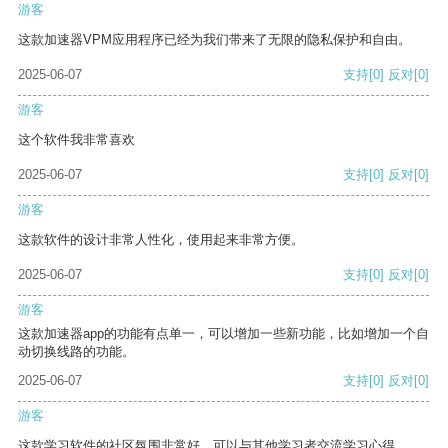
游客
这款加速器VPM应用程序已经为我们带来了无限的隐私保护和自由。
2025-06-07
支持
[0]
反对
[0]
游客
这个软件我非常喜欢
2025-06-07
支持
[0]
反对
[0]
游客
这款软件的设计非常人性化，使用起来非常方便。
2025-06-07
支持
[0]
反对
[0]
游客
这款加速器app的功能有点单一，可以增加一些新功能，比如增加一个自
动切换线路的功能。
2025-06-07
支持
[0]
反对
[0]
游客
这款学习软件的社区氛围非常好，可以与其他学习者交流学习心得。