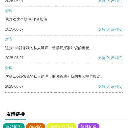
2025-06-07
支持
[0]
反对
[0]
游客
我喜欢这个软件 作者加油
2025-06-07
支持
[0]
反对
[0]
游客
这款app就像我的私人导师，带领我探索知识的奥秘。
2025-06-07
支持
[0]
反对
[0]
游客
这款app就像我的私人助理，随时随地为我的办公提供帮助。
2025-06-07
支持
[0]
反对
[0]
友情链接
网站地图
QuickQ
旋风加速度器
旋风加速