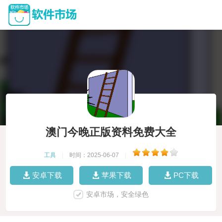
澳门今晚正版资料免费大全
工具
|
时间：2025-06-07
|
安卓下载
苹果下载
PC下载
安卓市场，安全绿色