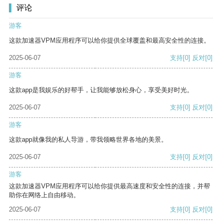
评论
游客
这款加速器VPM应用程序可以给你提供全球覆盖和最高安全性的连接。
2025-06-07
支持
[0]
反对
[0]
游客
这款app是我娱乐的好帮手，让我能够放松身心，享受美好时光。
2025-06-07
支持
[0]
反对
[0]
游客
这款app就像我的私人导游，带我领略世界各地的美景。
2025-06-07
支持
[0]
反对
[0]
游客
这款加速器VPM应用程序可以给你提供最高速度和安全性的连接，并帮
助你在网络上自由移动。
2025-06-07
支持
[0]
反对
[0]