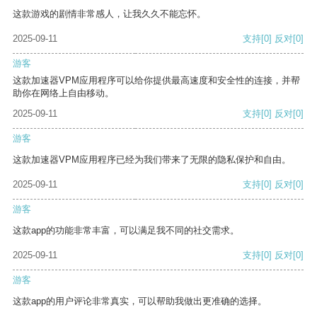
这款游戏的剧情非常感人，让我久久不能忘怀。
2025-09-11
支持
[0]
反对
[0]
游客
这款加速器VPM应用程序可以给你提供最高速度和安全性的连接，并帮
助你在网络上自由移动。
2025-09-11
支持
[0]
反对
[0]
游客
这款加速器VPM应用程序已经为我们带来了无限的隐私保护和自由。
2025-09-11
支持
[0]
反对
[0]
游客
这款app的功能非常丰富，可以满足我不同的社交需求。
2025-09-11
支持
[0]
反对
[0]
游客
这款app的用户评论非常真实，可以帮助我做出更准确的选择。