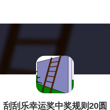
刮刮乐幸运奖中奖规则20圆