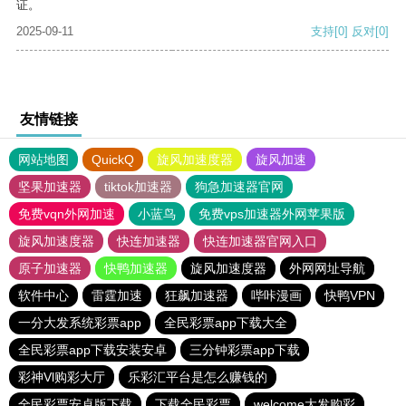
证。
2025-09-11
支持
[0]
反对
[0]
友情链接
网站地图
QuickQ
旋风加速度器
旋风加速
坚果加速器
tiktok加速器
狗急加速器官网
免费vqn外网加速
小蓝鸟
免费vps加速器外网苹果版
旋风加速度器
快连加速器
快连加速器官网入口
原子加速器
快鸭加速器
旋风加速度器
外网网址导航
软件中心
雷霆加速
狂飙加速器
哔咔漫画
快鸭VPN
一分大发系统彩票app
全民彩票app下载大全
全民彩票app下载安装安卓
三分钟彩票app下载
彩神Vl购彩大厅
乐彩汇平台是怎么赚钱的
全民彩票安卓版下载
下载全民彩票
welcome大发购彩