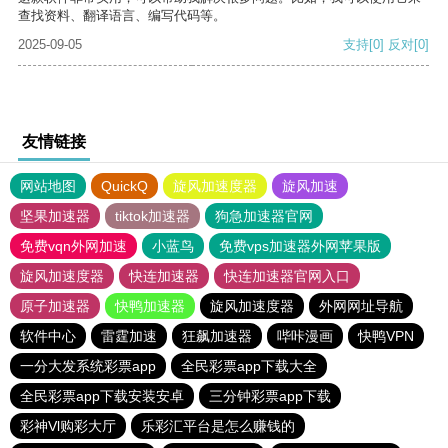
查找资料、翻译语言、编写代码等。
2025-09-05
支持
[0]
反对
[0]
友情链接
网站地图
QuickQ
旋风加速度器
旋风加速
坚果加速器
tiktok加速器
狗急加速器官网
免费vqn外网加速
小蓝鸟
免费vps加速器外网苹果版
旋风加速度器
快连加速器
快连加速器官网入口
原子加速器
快鸭加速器
旋风加速度器
外网网址导航
软件中心
雷霆加速
狂飙加速器
哔咔漫画
快鸭VPN
一分大发系统彩票app
全民彩票app下载大全
全民彩票app下载安装安卓
三分钟彩票app下载
彩神Vl购彩大厅
乐彩汇平台是怎么赚钱的