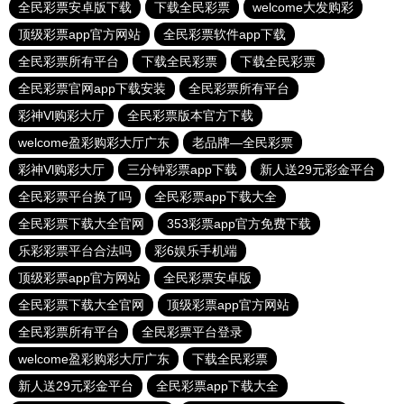
全民彩票安卓版下载
下载全民彩票
welcome大发购彩
顶级彩票app官方网站
全民彩票软件app下载
全民彩票所有平台
下载全民彩票
下载全民彩票
全民彩票官网app下载安装
全民彩票所有平台
彩神Vl购彩大厅
全民彩票版本官方下载
welcome盈彩购彩大厅广东
老品牌—全民彩票
彩神Vl购彩大厅
三分钟彩票app下载
新人送29元彩金平台
全民彩票平台换了吗
全民彩票app下载大全
全民彩票下载大全官网
353彩票app官方免费下载
乐彩彩票平台合法吗
彩6娱乐手机端
顶级彩票app官方网站
全民彩票安卓版
全民彩票下载大全官网
顶级彩票app官方网站
全民彩票所有平台
全民彩票平台登录
welcome盈彩购彩大厅广东
下载全民彩票
新人送29元彩金平台
全民彩票app下载大全