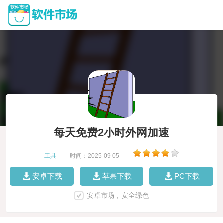
每天免费2小时外网加速
工具
|
时间：2025-09-05
|
安卓下载
苹果下载
PC下载
安卓市场，安全绿色