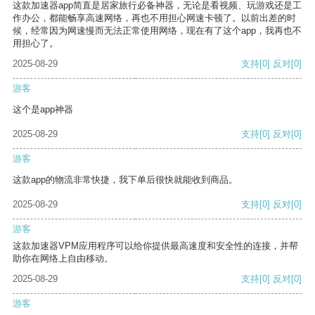
这款加速器app简直是居家旅行必备神器，无论是看视频、玩游戏还是工
作办公，都能畅享高速网络，再也不用担心网速卡顿了。以前出差的时
候，经常因为网速慢而无法正常使用网络，现在有了这个app，我再也不
用担心了。
2025-08-29
支持
[0]
反对
[0]
游客
这个是app神器
2025-08-29
支持
[0]
反对
[0]
游客
这款app的物流非常快捷，我下单后很快就能收到商品。
2025-08-29
支持
[0]
反对
[0]
游客
这款加速器VPM应用程序可以给你提供最高速度和安全性的连接，并帮
助你在网络上自由移动。
2025-08-29
支持
[0]
反对
[0]
游客