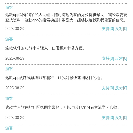
游客
这款app就像我的私人助理，随时随地为我的办公提供帮助。我经常需要
查找资料，这款app的搜索功能非常强大，能够快速找到我需要的信息。
2025-08-29
支持
[0]
反对
[0]
游客
这款软件的功能非常强大，使用起来非常方便。
2025-08-29
支持
[0]
反对
[0]
游客
这款app的路线规划非常精准，让我能够快速到达目的地。
2025-08-29
支持
[0]
反对
[0]
游客
这款学习软件的社区氛围非常好，可以与其他学习者交流学习心得。
2025-08-29
支持
[0]
反对
[0]
游客