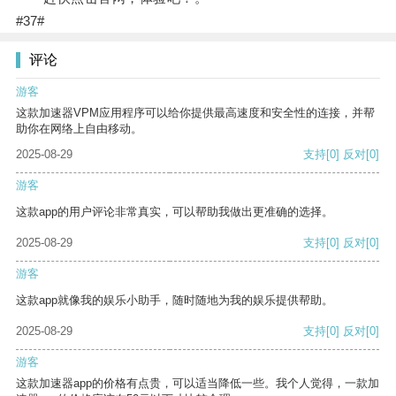
#37#
评论
游客
这款加速器VPM应用程序可以给你提供最高速度和安全性的连接，并帮
助你在网络上自由移动。
2025-08-29
支持
[0]
反对
[0]
游客
这款app的用户评论非常真实，可以帮助我做出更准确的选择。
2025-08-29
支持
[0]
反对
[0]
游客
这款app就像我的娱乐小助手，随时随地为我的娱乐提供帮助。
2025-08-29
支持
[0]
反对
[0]
游客
这款加速器app的价格有点贵，可以适当降低一些。我个人觉得，一款加