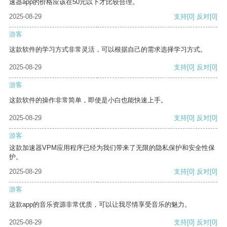
速器app的价格应该在50元以下才比较合理。
2025-08-29
支持
[0]
反对
[0]
游客
这款软件的学习方式非常灵活，可以根据自己的需求选择学习方式。
2025-08-29
支持
[0]
反对
[0]
游客
这款软件的操作非常简单，即使是小白也能快速上手。
2025-08-29
支持
[0]
反对
[0]
游客
这款加速器VPM应用程序已经为我们带来了无限的隐私保护和安全性保
护。
2025-08-29
支持
[0]
反对
[0]
游客
这款app的音乐资源非常优质，可以让我尽情享受音乐的魅力。
2025-08-29
支持
[0]
反对
[0]