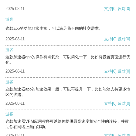
2025-08-11
支持
[0]
反对
[0]
游客
这款app的功能非常丰富，可以满足我不同的社交需求。
2025-08-11
支持
[0]
反对
[0]
游客
这款加速器app的操作有点复杂，可以简化一下，比如将设置页面进行优
化。
2025-08-11
支持
[0]
反对
[0]
游客
这款加速器app的加速效果一般，可以再提升一下，比如能够支持更多地
区的线路。
2025-08-11
支持
[0]
反对
[0]
游客
这款加速器VPM应用程序可以给你提供最高速度和安全性的连接，并帮
助你在网络上自由移动。
2025-08-11
支持
[0]
反对
[0]