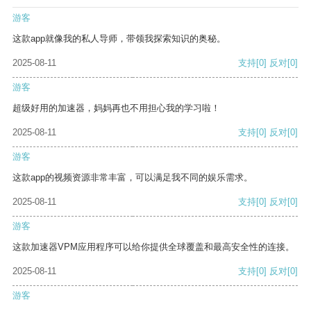
游客
这款app就像我的私人导师，带领我探索知识的奥秘。
2025-08-11
支持
[0]
反对
[0]
游客
超级好用的加速器，妈妈再也不用担心我的学习啦！
2025-08-11
支持
[0]
反对
[0]
游客
这款app的视频资源非常丰富，可以满足我不同的娱乐需求。
2025-08-11
支持
[0]
反对
[0]
游客
这款加速器VPM应用程序可以给你提供全球覆盖和最高安全性的连接。
2025-08-11
支持
[0]
反对
[0]
游客