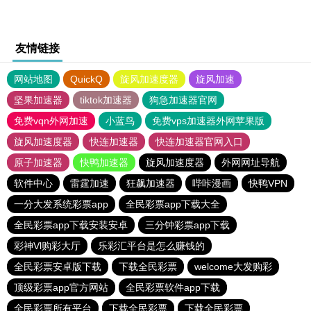
友情链接
网站地图
QuickQ
旋风加速度器
旋风加速
坚果加速器
tiktok加速器
狗急加速器官网
免费vqn外网加速
小蓝鸟
免费vps加速器外网苹果版
旋风加速度器
快连加速器
快连加速器官网入口
原子加速器
快鸭加速器
旋风加速度器
外网网址导航
软件中心
雷霆加速
狂飙加速器
哔咔漫画
快鸭VPN
一分大发系统彩票app
全民彩票app下载大全
全民彩票app下载安装安卓
三分钟彩票app下载
彩神Vl购彩大厅
乐彩汇平台是怎么赚钱的
全民彩票安卓版下载
下载全民彩票
welcome大发购彩
顶级彩票app官方网站
全民彩票软件app下载
全民彩票所有平台
下载全民彩票
下载全民彩票