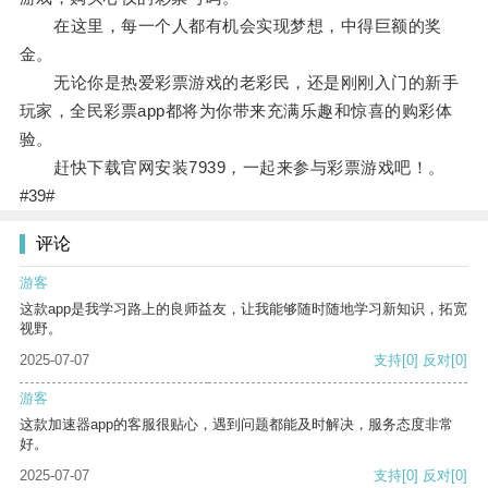
在这里，每一个人都有机会实现梦想，中得巨额的奖
金。
无论你是热爱彩票游戏的老彩民，还是刚刚入门的新手
玩家，全民彩票app都将为你带来充满乐趣和惊喜的购彩体
验。
赶快下载官网安装7939，一起来参与彩票游戏吧！。
#39#
评论
游客
这款app是我学习路上的良师益友，让我能够随时随地学习新知识，拓宽
视野。
2025-07-07
支持
[0]
反对
[0]
游客
这款加速器app的客服很贴心，遇到问题都能及时解决，服务态度非常
好。
2025-07-07
支持
[0]
反对
[0]