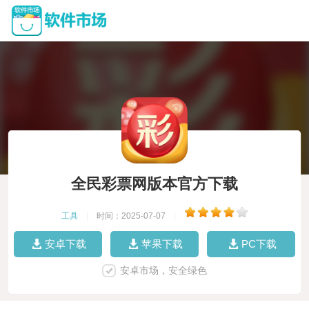
全民彩票网版本官方下载
工具
|
时间：2025-07-07
|
安卓下载
苹果下载
PC下载
安卓市场，安全绿色