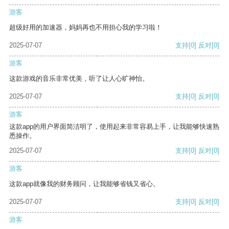
游客
超级好用的加速器，妈妈再也不用担心我的学习啦！
2025-07-07
支持
[0]
反对
[0]
游客
这款游戏的音乐非常优美，听了让人心旷神怡。
2025-07-07
支持
[0]
反对
[0]
游客
这款app的用户界面简洁明了，使用起来非常容易上手，让我能够快速熟
悉操作。
2025-07-07
支持
[0]
反对
[0]
游客
这款app就像我的财务顾问，让我能够省钱又省心。
2025-07-07
支持
[0]
反对
[0]
游客