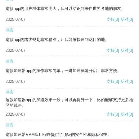
这款app的用户群体非常庞大，我可以结识到来自世界各地的朋友。
2025-07-07
支持
[0]
反对
[0]
游客
这款app的路线规划非常精准，让我能够快速到达目的地。
2025-07-07
支持
[0]
反对
[0]
游客
这款加速器app的操作非常简单，一键加速就能开启，非常方便。
2025-07-07
支持
[0]
反对
[0]
游客
这款加速器app的加速效果一般，可以再提升一下，比如能够支持更多地
区的线路。
2025-07-07
支持
[0]
反对
[0]
游客
这款加速器VPM应用程序提供了顶级的安全性和隐私保护。