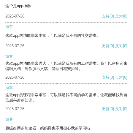
这个是app神器
2025-07-26
支持
[0]
反对
[0]
游客
这款app的功能非常丰富，可以满足我不同的社交需求。
2025-07-26
支持
[0]
反对
[0]
游客
这款app的功能非常强大，可以满足我所有的工作需求。我可以使用它来
编辑文档、制作演示文稿、管理日程安排等。
2025-07-26
支持
[0]
反对
[0]
游客
这款app的课程非常丰富，可以满足我不同的学习需求，让我能够找到自
己感兴趣的知识。
2025-07-26
支持
[0]
反对
[0]
游客
超级好用的加速器，妈妈再也不用担心我的学习啦！