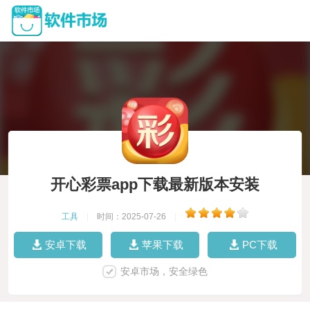
开心彩票app下载最新版本安装
工具
|
时间：2025-07-26
|
安卓下载
苹果下载
PC下载
安卓市场，安全绿色