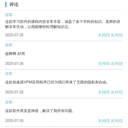
评论
游客
这款学习软件的课程内容非常丰富，涵盖了各个学科的知识。老师的讲
解非常生动，让我能够轻松理解知识点。
2025-07-26
支持
[0]
反对
[0]
游客
超棒啊 好用
2025-07-26
支持
[0]
反对
[0]
游客
这款加速器VPM应用程序已经为我们带来了无限的隐私和自由。
2025-07-26
支持
[0]
反对
[0]
游客
这款软件简直是神器，解决了我所有问题。
2025-07-26
支持
[0]
反对
[0]