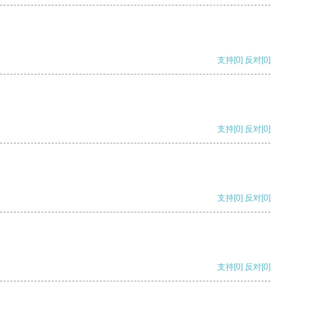
支持
[0]
反对
[0]
支持
[0]
反对
[0]
支持
[0]
反对
[0]
支持
[0]
反对
[0]