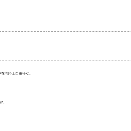
。
你在网络上自由移动。
野。