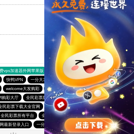
支持
[0]
反对
[0]
费vps加速器外网苹果版
旋风加速度器
快连加速器
快鸭VPN
一分大发系统彩票app
全民彩票app下载大全
welcome大发购彩
顶级彩票app官方网站
Vl购彩大厅
全民彩票版本官方下载
welcome盈彩购彩大厅广东
全民彩票下载大全官网
353彩票app官方免费下载
全民彩票所有平台
全民彩票平台登录
网最新登录入口
一分大发系统彩票app