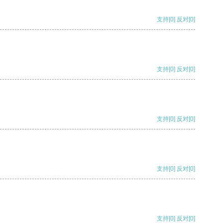
支持
[0]
反对
[0]
支持
[0]
反对
[0]
支持
[0]
反对
[0]
支持
[0]
反对
[0]
支持
[0]
反对
[0]