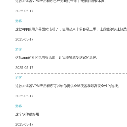
这款加速器VPM应用程序已经为我们带来了无限的流畅体验。
2025-05-17
游客
这款app的用户界面简洁明了，使用起来非常容易上手，让我能够快速熟悉
2025-05-17
游客
这款app的社区氛围很温馨，让我能够感受到家的温暖。
2025-05-17
游客
这款加速器VPM应用程序可以给你提供全球覆盖和最高安全性的连接。
2025-05-17
游客
这个软件很好用
2025-05-17