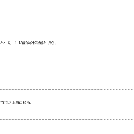
非常生动，让我能够轻松理解知识点。
你在网络上自由移动。