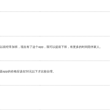
我以前经常加班，现在有了这个app，我可以提前下班，有更多的时间陪伴家人。
器app的价格应该在50元以下才比较合理。