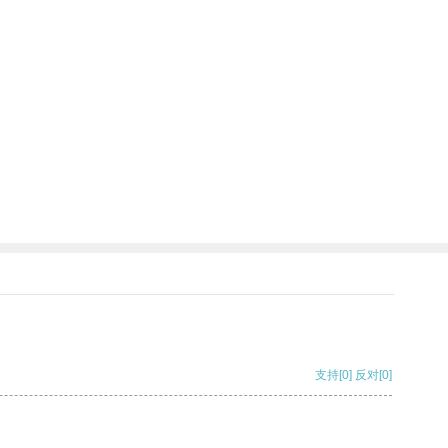
支持
[0]
反对
[0]