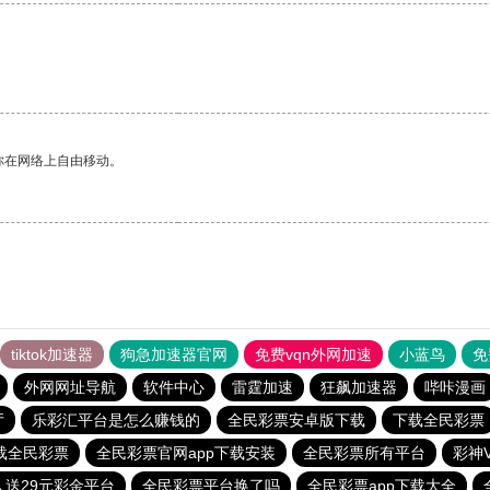
你在网络上自由移动。
tiktok加速器
狗急加速器官网
免费vqn外网加速
小蓝鸟
免
外网网址导航
软件中心
雷霆加速
狂飙加速器
哔咔漫画
厅
乐彩汇平台是怎么赚钱的
全民彩票安卓版下载
下载全民彩票
载全民彩票
全民彩票官网app下载安装
全民彩票所有平台
彩神
人送29元彩金平台
全民彩票平台换了吗
全民彩票app下载大全