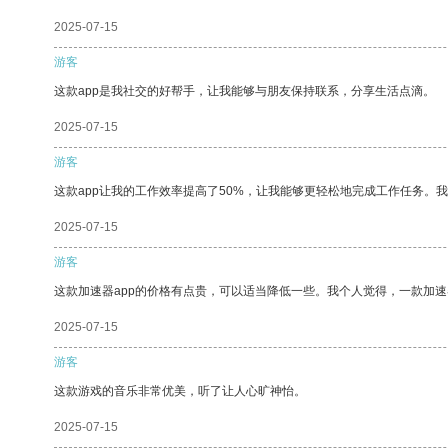
2025-07-15
游客
这款app是我社交的好帮手，让我能够与朋友保持联系，分享生活点滴。
2025-07-15
游客
这款app让我的工作效率提高了50%，让我能够更轻松地完成工作任务。
2025-07-15
游客
这款加速器app的价格有点贵，可以适当降低一些。我个人觉得，一款加速
2025-07-15
游客
这款游戏的音乐非常优美，听了让人心旷神怡。
2025-07-15